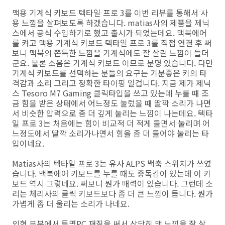
맥용 기계식 키보드 텍타일 프로 3를 이번 리뷰를 통해서 사
용 느낌을 살펴보도록 하겠습니다. matias사의 제품을 제닉
스에서 공식 수입하기로 했고 출시가 되었는데요. 맥북에어
를 켜고 맥용 기계식 키보드 텍타일 프로 3를 직접 연결 후 써
보니 맥북의 쫀득한 느낌을 기계식에도 잘 살린 느낌이 들더
군요. 물론 소음은 기계식 키보드 이므로 분명 있습니다. 다만
기계식 키보드를 선택하는 분들의 요구는 기분좋은 키의 타
격감과 소리 그리고 정확한 타이핑 일겁니다. 지금 제가 제닉
스 Tesoro M7 Gaming 클릭타입을 쓰고 있는데 누를 때 조
금 힘을 받은 상태에서 어느정도 눌렀을 때 딸깍 소리가 나면
서 비슷한 압력으로 좀 더 깊게 눌리는 느낌이 나는데요. 텍타
일 프로 3는 처음에는 힘이 비교적 더 적게 들면서 눌리며 어
느정도에서 딸깍 소리가나면서 힘을 좀 더 들어야 눌리는 타
입이네요.
Matias사의 텍타일 프로 3는 유사 ALPS 백축 스위치가 쓰였
습니다. 맥북에어 키보드를 누를 때도 중독감이 있는데 이 키
보드 역시 그렇네요. 써보니 뭔가 매력이 있습니다. 그런데 소
리는 체리사의 클릭 키보드보다 좀 더 큰 느낌이 듭니다. 뭔가
가볍게 좀 더 울리는 소리가 나네요.
외형 부분에서 투명PC 재질을 써서 상당히 맥 느낌을 잘 살