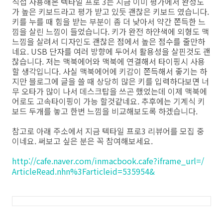
직접 사용해본 텍타일 프로 3는 지금 이미 평가에서 완성도
가 높은 키보드라고 평가 받고 있듯 괜찮은 키보드 였습니다.
키를 누를 때 힘을 받는 부분이 좀 더 낮아서 약간 쫀득한 느
낌을 살린 느낌이 들었습니다. 키가 완전 하얀색에 외형도 맥
느낌을 살려서 디자인도 괜찮은 점에서 높은 점수를 줄만하
네요. USB 단자를 여러 방향에 두어서 활용성을 살핀것도 괜
찮습니다. 저는 맥북에어와 맥북에 연결해서 타이핑시 사용
할 생각입니다. 사실 맥북에어에 키감이 쫀득해서 좋기는 하
지만 블로그에 글을 쓸 때 상당히 많은 키를 입력하다보면 너
무 오타가 많이 나서 데스크탑을 쓰곤 했었는데 이제 맥북에
어로도 고속타이핑이 가능 할것같네요. 추후에는 기계식 키
보드 두개를 놓고 한번 느낌을 비교해보도록 하겠습니다.
참고로 아래 주소에서 지금 텍타일 프로3 리뷰어를 모집 중
이네요. 써보고 싶은 분은 꼭 참여해보세요.
http://cafe.naver.com/
inmacbook.cafe?iframe_url=/
ArticleRead.nhn%3Farticleid=
535954&