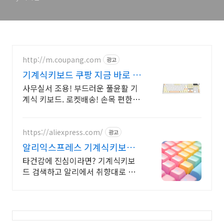
http://m.coupang.com
광고
기계식키보드 쿠팡 지금 바로 경
험!
사무실서 조용! 부드러운 풀윤활 기
계식 키보드. 로켓배송! 손목 편한
인체공학 설계! 세련된 디자인으로
데스크테리어 완성. 와우회원 혜택.
https://aliexpress.com/
광고
알리익스프레스 기계식키보드
내 맘에 쏙드는 오늘의 특가
타건감에 진심이라면? 기계식키보
드 검색하고 알리에서 취향대로 골
라요