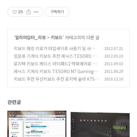
25
구독하기
'
얼리어답터_리뷰
>
키보드
' 카테고리의 다른 글
키보드 해킹 키로거 타입세이프 사용기 및 사용법
2012.07.21
입문용 기계식 키보드 추천 제닉스 TESORO M7
2012.05.10
(28)
LED SE
로지텍 키보드 케이스 아이패드2 맥북에어로 변
2011.09.02
(13)
신 시키기
제닉스 기계식 키보드 TESORO M7 Gaming 기
2011.08.29
(10)
계식 키보드 추천
키보드 추천 무선키보드 추천 로지텍 솔라 K750
2010.12.16
(117)
(55)
관련글