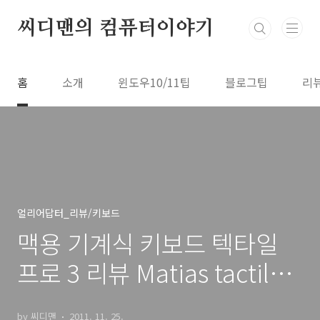
본문 바로가기
씨디맨의 컴퓨터이야기
홈
소개
윈도우10/11팁
블로그팁
리
얼리어답터_리뷰/키보드
맥용 기계식 키보드 텍타일
프로 3 리뷰 Matias tactile
pro 3
by 씨디맨
2011. 11. 25.