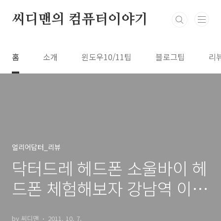
본문 바로가기
씨디맨의 컴퓨터이야기
홈
소개
윈도우10/11팁
블로그팁
리
얼리어답터_리뷰
닥터드레 헤드폰 소울바이 헤
드폰 체험해보자 강남역 이매
진
by 씨디맨
2011. 10. 7.