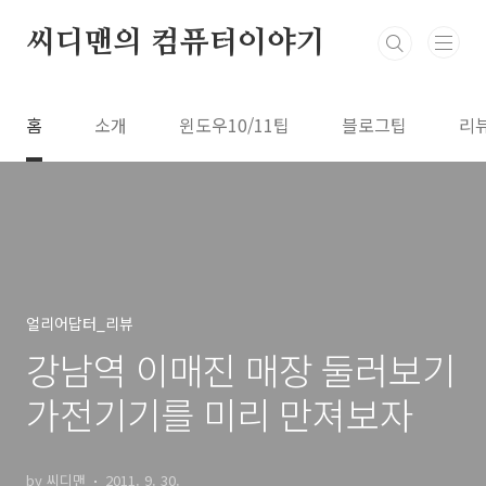
본문 바로가기
씨디맨의 컴퓨터이야기
홈
소개
윈도우10/11팁
블로그팁
리
얼리어답터_리뷰
강남역 이매진 매장 둘러보기
가전기기를 미리 만져보자
by 씨디맨
2011. 9. 30.