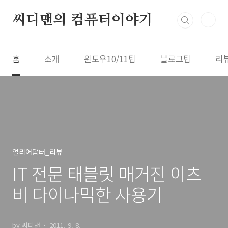
본문 바로가기
씨디맨의 컴퓨터이야기
홈
소개
윈도우10/11팁
블로그팁
리
얼리어답터_리뷰
IT 전문 태블릿 매거진 이츠
비 다이나믹한 사용기
by 씨디맨
2011. 9. 8.