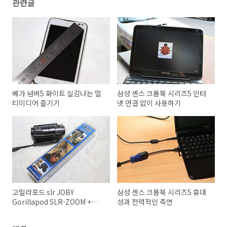
관련글
베가 넘버5 화이트 실감나는 멀
삼성 센스 크롬북 시리즈5 인터
티미디어 즐기기
넷 연결 없이 사용하기
고릴라포드 slr JOBY
삼성 센스 크롬북 시리즈5 휴대
Gorillapod SLR-ZOOM +
성과 전력적인 측면
Ballhead 미니삼각대 추천