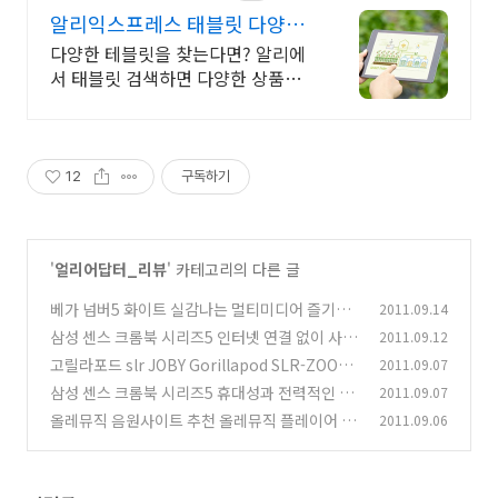
알리익스프레스 태블릿 다양한
테블릿은 알리에서
다양한 테블릿을 찾는다면? 알리에
서 태블릿 검색하면 다양한 상품이
기다리고 있어요
12
구독하기
'
얼리어답터_리뷰
' 카테고리의 다른 글
베가 넘버5 화이트 실감나는 멀티미디어 즐기기
2011.09.14
삼성 센스 크롬북 시리즈5 인터넷 연결 없이 사용
2011.09.12
(16)
하기
고릴라포드 slr JOBY Gorillapod SLR-ZOOM
2011.09.07
(11)
+ Ballhead 미니삼각대 추천
삼성 센스 크롬북 시리즈5 휴대성과 전력적인 측
2011.09.07
(28)
면
올레뮤직 음원사이트 추천 올레뮤직 플레이어 음
2011.09.06
(6)
악 듣기 사이트
(11)