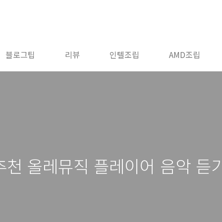
블로그팁
리뷰
인텔조립
AMD조립
추천 올레뮤직 플레이어 음악 듣