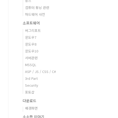
뉴스
컴퓨터 튜닝 관련
하드웨어 사전
소프트웨어
버그리포트
윈도우7
윈도우8
윈도우10
서버관련
MSSQL
ASP / JS / CSS / C#
3rd Part
Security
포토샵
다운로드
배경화면
소소한 이야기