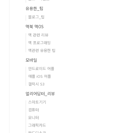
유용한_팁
블로그_팁
맥북 맥OS
맥 관련 리뷰
맥 프로그래밍
맥관련 유용한 팁
모바일
안드로이드 어플
애플 iOS 어플
갤럭시 S3
얼리어답터_리뷰
스마트기기
컴퓨터
모니터
그래픽카드
하드디스크