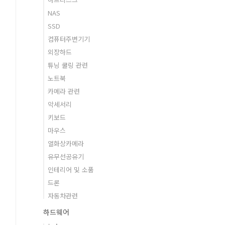
NAS
SSD
컴퓨터주변기기
외장하드
튜닝 쿨링 관련
노트북
카메라 관련
악세서리
키보드
마우스
열화상카메라
유무선공유기
인테리어 및 소품
드론
자동차관련
하드웨어