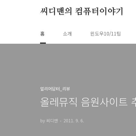
본문 바로가기
씨디맨의 컴퓨터이야기
홈
소개
윈도우10/11팁
얼리어답터_리뷰
올레뮤직 음원사이트 
by 씨디맨
2011. 9. 6.