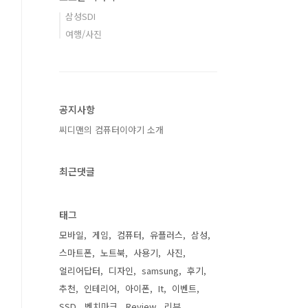
삼성SDI
여행/사진
공지사항
씨디맨의 컴퓨터이야기 소개
최근댓글
태그
모바일
게임
컴퓨터
유플러스
삼성
스마트폰
노트북
사용기
사진
얼리어답터
디자인
samsung
후기
추천
인테리어
아이폰
It
이벤트
SSD
벤치마크
Review
리뷰