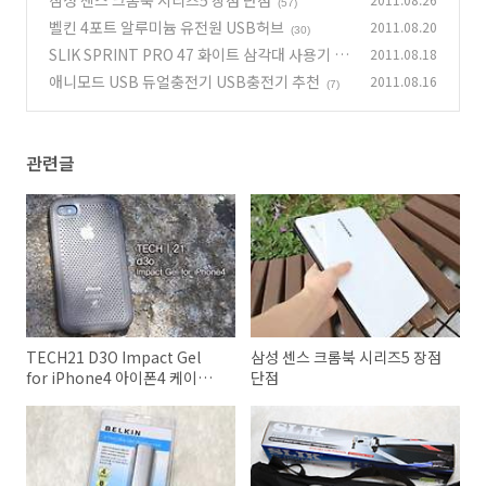
삼성 센스 크롬북 시리즈5 장점 단점
(57)
벨킨 4포트 알루미늄 유전원 USB허브
2011.08.20
(30)
SLIK SPRINT PRO 47 화이트 삼각대 사용기
2011.08.18
(1
애니모드 USB 듀얼충전기 USB충전기 추천
2011.08.16
2)
(7)
관련글
TECH21 D3O Impact Gel
삼성 센스 크롬북 시리즈5 장점
for iPhone4 아이폰4 케이스
단점
추천