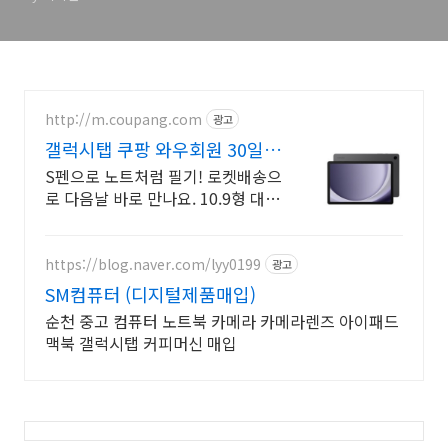
http://m.coupang.com
광고
갤럭시탭 쿠팡 와우회원 30일
반품
S펜으로 노트처럼 필기! 로켓배송으
로 다음날 바로 만나요. 10.9형 대화
면 글씨 큼직! 90Hz 주사율로 부드
러운 영상!
https://blog.naver.com/lyy0199
광고
SM컴퓨터 (디지털제품매입)
순천 중고 컴퓨터 노트북 카메라 카메라렌즈 아이패드
맥북 갤럭시탭 커피머신 매입