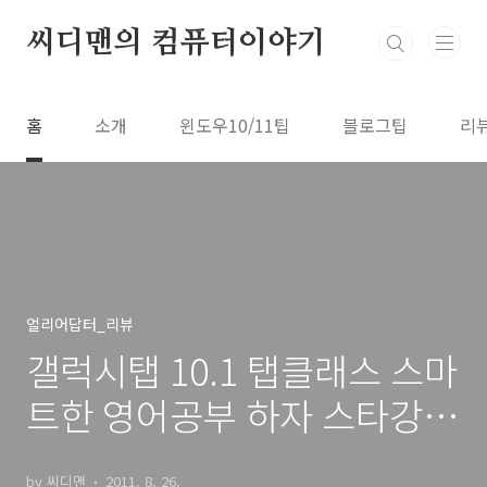
본문 바로가기
씨디맨의 컴퓨터이야기
홈
소개
윈도우10/11팁
블로그팁
리
얼리어답터_리뷰
갤럭시탭 10.1 탭클래스 스마
트한 영어공부 하자 스타강사
유수연
by 씨디맨
2011. 8. 26.