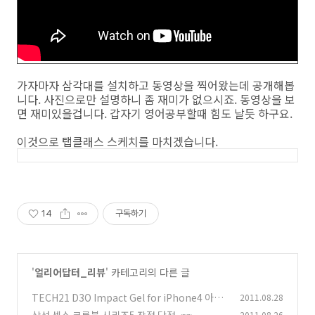
가자마자 삼각대를 설치하고 동영상을 찍어왔는데 공개해봅
니다. 사진으로만 설명하니 좀 재미가 없으시죠. 동영상을 보
면 재미있을겁니다. 갑자기 영어공부할때 힘도 날듯 하구요.
이것으로 탭클래스 스케치를 마치겠습니다.
14
구독하기
'
얼리어답터_리뷰
' 카테고리의 다른 글
TECH21 D3O Impact Gel for iPhone4 아이
2011.08.28
폰4 케이스 추천
2011.08.26
(11)