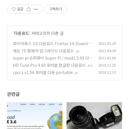
공감
구독하기
'
다운로드
' 카테고리의 다른 글
파이어폭스 3.6 다운로드 Firefox 3.6 Downloa
2011.05.29
d
캐논 7D 펌웨어 업그레이드 다운로드
2011.04.30
(3)
(3)
super pi 슈퍼파이 Super PI / mod1.5 XS 다운
2011.02.06
로드
HD Tune Pro 4.60 포터블 한글판 다운로드
2010.12.25
(5)
(57)
cpu-z v1.56 포터블 다운 portable
2010.12.13
(2)
관련글