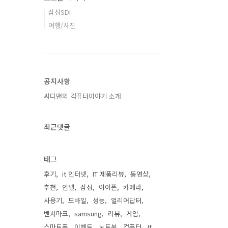
삼성SDI
여행/사진
공지사항
씨디맨의 컴퓨터이야기 소개
최근댓글
태그
후기
it 인터넷
IT 제품리뷰
동영상
추천
인텔
삼성
아이폰
카메라
사용기
모바일
성능
얼리어답터
벤치마크
samsung
리뷰
게임
스마트폰
이벤트
노트북
컴퓨터
It