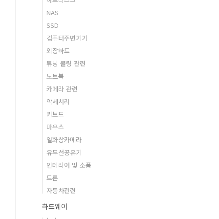
NAS
SSD
컴퓨터주변기기
외장하드
튜닝 쿨링 관련
노트북
카메라 관련
악세서리
키보드
마우스
열화상카메라
유무선공유기
인테리어 및 소품
드론
자동차관련
하드웨어