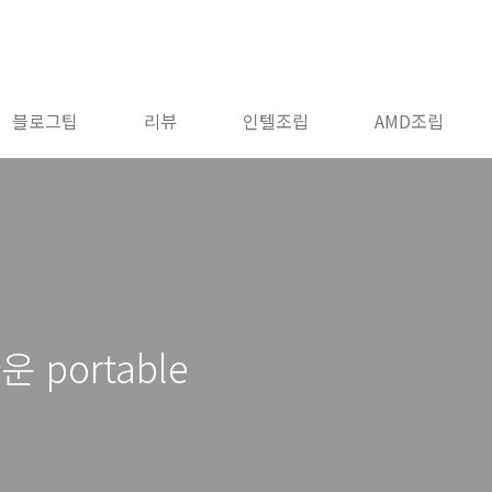
블로그팁
리뷰
인텔조립
AMD조립
운 portable