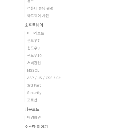
뉴스
컴퓨터 튜닝 관련
하드웨어 사전
소프트웨어
버그리포트
윈도우7
윈도우8
윈도우10
서버관련
MSSQL
ASP / JS / CSS / C#
3rd Part
Security
포토샵
다운로드
배경화면
소소한 이야기