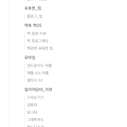
유용한_팁
블로그_팁
맥북 맥OS
맥 관련 리뷰
맥 프로그래밍
맥관련 유용한 팁
모바일
안드로이드 어플
애플 iOS 어플
갤럭시 S3
얼리어답터_리뷰
스마트기기
컴퓨터
모니터
그래픽카드
하드디스크