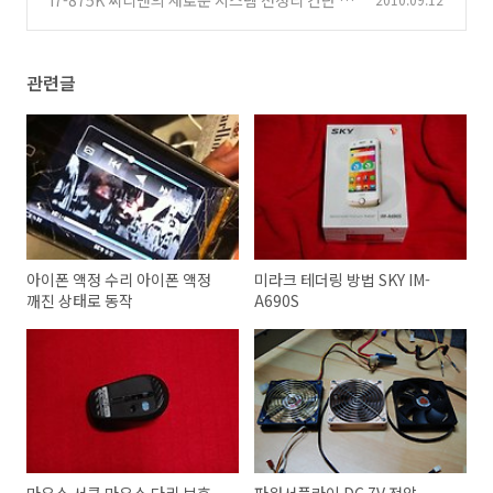
i7-875K 씨디맨의 새로운 시스템 선정리 간단 후
기
(16)
관련글
아이폰 액정 수리 아이폰 액정
미라크 테더링 방법 SKY IM-
깨진 상태로 동작
A690S