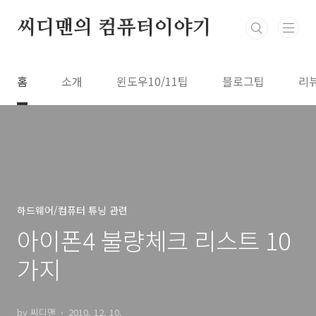
본문 바로가기
씨디맨의 컴퓨터이야기
홈
소개
윈도우10/11팁
블로그팁
리
하드웨어/컴퓨터 튜닝 관련
아이폰4 불량체크 리스트 10
가지
by 씨디맨
2010. 12. 10.