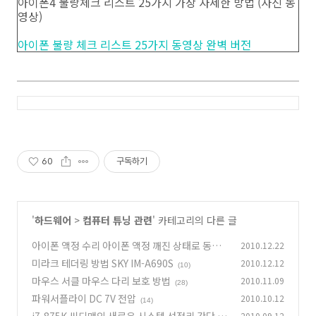
아이폰4 불량체크 리스트 25가지 가장 자세한 방법 (사진 동
영상)
아이폰 불량 체크 리스트 25가지 동영상 완벽 버전
60
구독하기
'
하드웨어
>
컴퓨터 튜닝 관련
' 카테고리의 다른 글
아이폰 액정 수리 아이폰 액정 깨진 상태로 동작
2010.12.22
미라크 테더링 방법 SKY IM-A690S
2010.12.12
(14)
(10)
마우스 서클 마우스 다리 보호 방법
2010.11.09
(28)
파워서플라이 DC 7V 전압
2010.10.12
(14)
2010.09.12