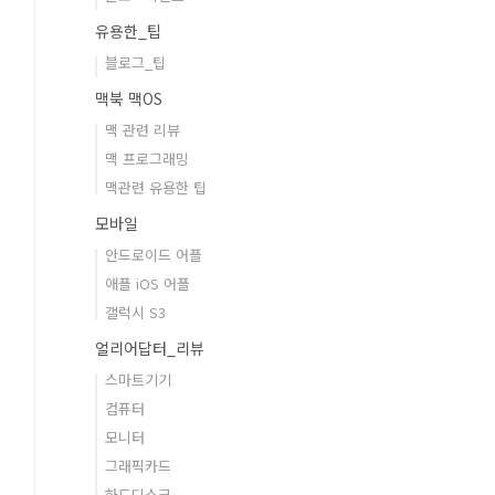
유용한_팁
블로그_팁
맥북 맥OS
맥 관련 리뷰
맥 프로그래밍
맥관련 유용한 팁
모바일
안드로이드 어플
애플 iOS 어플
갤럭시 S3
얼리어답터_리뷰
스마트기기
컴퓨터
모니터
그래픽카드
하드디스크