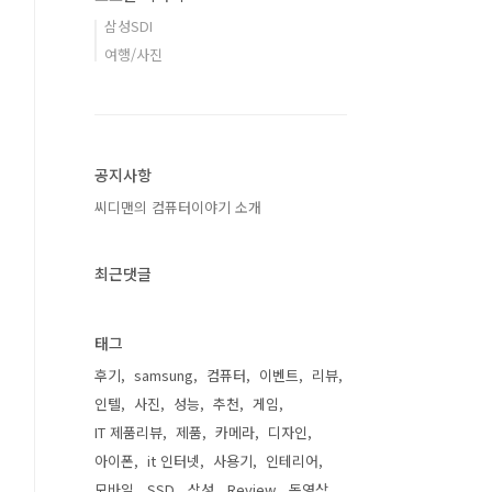
삼성SDI
여행/사진
공지사항
씨디맨의 컴퓨터이야기 소개
최근댓글
태그
후기
samsung
컴퓨터
이벤트
리뷰
인텔
사진
성능
추천
게임
IT 제품리뷰
제품
카메라
디자인
아이폰
it 인터넷
사용기
인테리어
모바일
SSD
삼성
Review
동영상