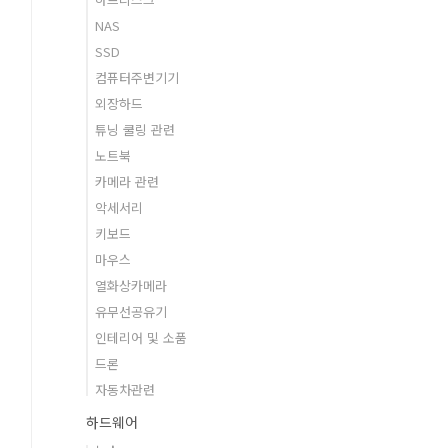
NAS
SSD
컴퓨터주변기기
외장하드
튜닝 쿨링 관련
노트북
카메라 관련
악세서리
키보드
마우스
열화상카메라
유무선공유기
인테리어 및 소품
드론
자동차관련
하드웨어