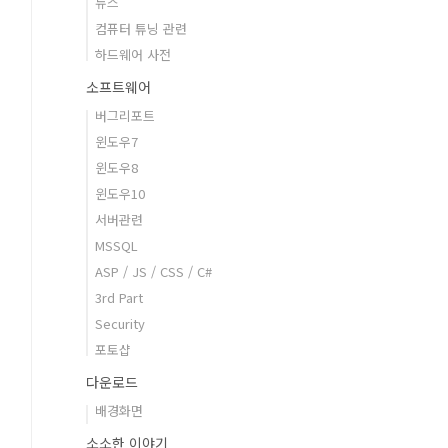
뉴스
컴퓨터 튜닝 관련
하드웨어 사전
소프트웨어
버그리포트
윈도우7
윈도우8
윈도우10
서버관련
MSSQL
ASP / JS / CSS / C#
3rd Part
Security
포토샵
다운로드
배경화면
소소한 이야기