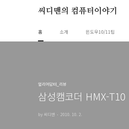
본문 바로가기
씨디맨의 컴퓨터이야기
홈
소개
윈도우10/11팁
얼리어답터_리뷰
삼성캠코더 HMX-T1
by 씨디맨
2010. 10. 2.