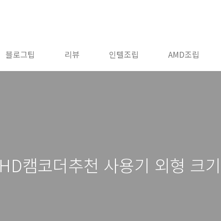
블로그팁
리뷰
인텔조립
AMD조립
0 HD캠코더추천 사용기 외형 크기