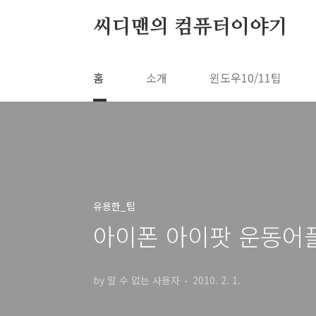
본문 바로가기
씨디맨의 컴퓨터이야기
홈
소개
윈도우10/11팁
유용한_팁
아이폰 아이팟 운동어플
by 알 수 없는 사용자
2010. 2. 1.