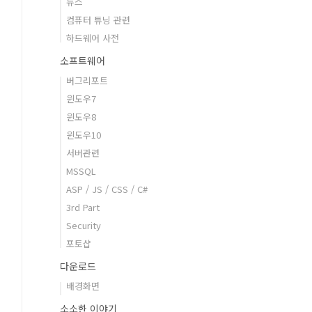
뉴스
컴퓨터 튜닝 관련
하드웨어 사전
소프트웨어
버그리포트
윈도우7
윈도우8
윈도우10
서버관련
MSSQL
ASP / JS / CSS / C#
3rd Part
Security
포토샵
다운로드
배경화면
소소한 이야기