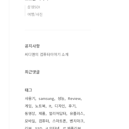
삼성SDI
여행/사진
공지사항
씨디맨의 컴퓨터이야기 소개
최근댓글
태그
사용기
samsung
성능
Review
게임
노트북
It
디자인
후기
동영상
제품
얼리어답터
유플러스
모바일
컴퓨터
스마트폰
벤치마크
리뷰
SSD
it 인터넷
IT 제품리뷰