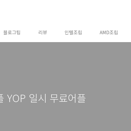
블로그팁
리뷰
인텔조립
AMD조립
 YOP 일시 무료어플