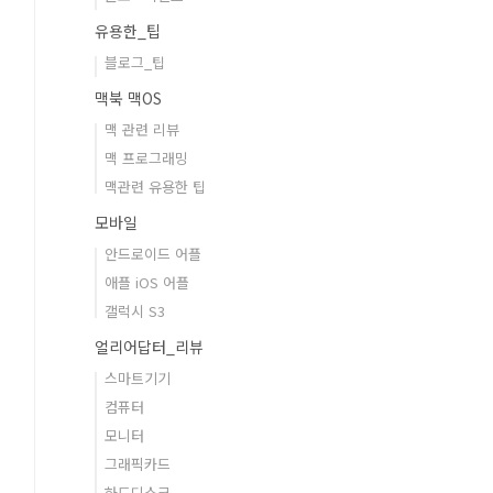
유용한_팁
블로그_팁
맥북 맥OS
맥 관련 리뷰
맥 프로그래밍
맥관련 유용한 팁
모바일
안드로이드 어플
애플 iOS 어플
갤럭시 S3
얼리어답터_리뷰
스마트기기
컴퓨터
모니터
그래픽카드
하드디스크