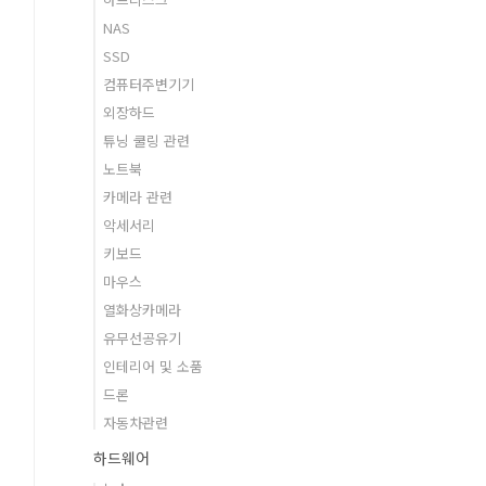
NAS
SSD
컴퓨터주변기기
외장하드
튜닝 쿨링 관련
노트북
카메라 관련
악세서리
키보드
마우스
열화상카메라
유무선공유기
인테리어 및 소품
드론
자동차관련
하드웨어