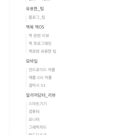
유용한_팁
블로그_팁
맥북 맥OS
맥 관련 리뷰
맥 프로그래밍
맥관련 유용한 팁
모바일
안드로이드 어플
애플 iOS 어플
갤럭시 S3
얼리어답터_리뷰
스마트기기
컴퓨터
모니터
그래픽카드
하드디스크