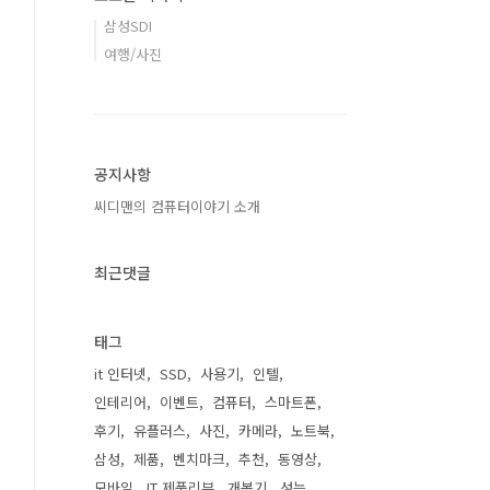
삼성SDI
여행/사진
공지사항
씨디맨의 컴퓨터이야기 소개
최근댓글
태그
it 인터넷
SSD
사용기
인텔
인테리어
이벤트
컴퓨터
스마트폰
후기
유플러스
사진
카메라
노트북
삼성
제품
벤치마크
추천
동영상
모바일
IT 제품리뷰
개봉기
성능