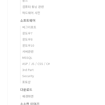
뉴스
컴퓨터 튜닝 관련
하드웨어 사전
소프트웨어
버그리포트
윈도우7
윈도우8
윈도우10
서버관련
MSSQL
ASP / JS / CSS / C#
3rd Part
Security
포토샵
다운로드
배경화면
소소한 이야기