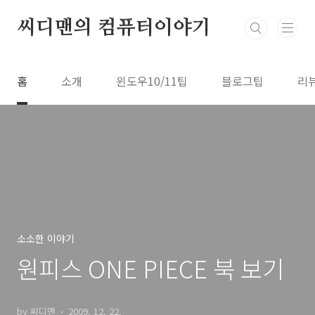
본문 바로가기
씨디맨의 컴퓨터이야기
홈
소개
윈도우10/11팁
블로그팁
리
소소한 이야기
원피스 ONE PIECE 북 보기
by 씨디맨
2009. 12. 22.