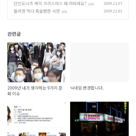
을 주는
던킨도너츠 케익 크리스마스 때 어떠세요?
2009.12.07
(7)
(18)
콜라겐 먹다 죽을뻔한 사연
2009.12.01
(26)
관련글
2009년 내가 생각하는 9가지 문
닉네임 변경합니다.
화 이슈