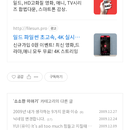
일드, HD고화질 영화, 애니, TV시리
즈 합법다운, 스마트폰 감상.
http://filesun.pro
광고
일드 파일썬 초고속, 4K 실시간
보기!
신규가입 0원 이벤트! 최신 영화,드
라마,애니 모두 무료! 4K 스트리밍
공감
구독하기
'
소소한 이야기
' 카테고리의 다른 글
2009년 내가 생각하는 9가지 문화 이슈
2009.12.27
(9)
닉네임 변경합니다.
2009.12.24
(17)
YUI (유이) It's all too much 힘들고 지칠때 힘
2009.12.09