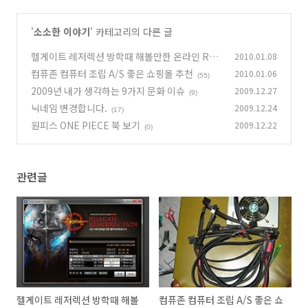
'
소소한 이야기
' 카테고리의 다른 글
헬게이트 레저렉션 방학때 해볼만한 온라인 RPG
2010.01.08
게임
컴퓨존 컴퓨터 조립 A/S 좋은 쇼핑몰 추천
2010.01.06
(7)
(55)
2009년 내가 생각하는 9가지 문화 이슈
2009.12.27
(9)
닉네임 변경합니다.
2009.12.24
(17)
원피스 ONE PIECE 북 보기
2009.12.22
(0)
관련글
헬게이트 레저렉션 방학때 해볼
컴퓨존 컴퓨터 조립 A/S 좋은 쇼