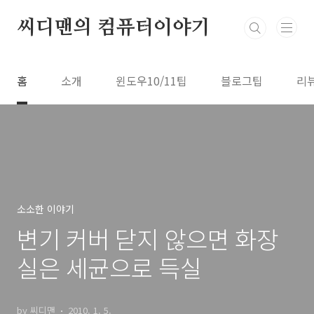
본문 바로가기
씨디맨의 컴퓨터이야기
홈
소개
윈도우10/11팁
블로그팁
리
소소한 이야기
변기 커버 닫지 않으면 화장
실은 세균으로 득실
by 씨디맨
2010. 1. 5.