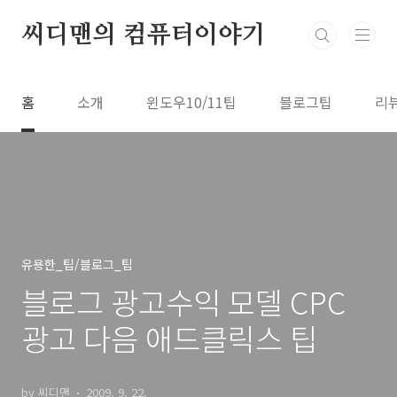
본문 바로가기
씨디맨의 컴퓨터이야기
홈
소개
윈도우10/11팁
블로그팁
리
유용한_팁/블로그_팁
블로그 광고수익 모델 CPC
광고 다음 애드클릭스 팁
by 씨디맨
2009. 9. 22.