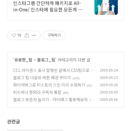
인스타그램 간단하게 패키지로 All-
in-One/ 인스타에 필요한 모든게 가
능한곳
15
구독하기
'
유용한_팁
>
블로그_팁
' 카테고리의 다른 글
CCL 라이센스 표시 발행된 글에서 CSS팁으로 없
2009.09.24
애 보자 - 블로그팁
블로그 팁 다음뷰 버튼 배경 꾸미기
2009.09.23
(23)
(145)
파이어버그로 티스토리 스킨 미리 수정하기
2009.09.20
(32)
피드버너 한RSS 구독자 통합
2009.09.09
(68)
블로그 방문자 늘리기 - 아이태그 활용해보자
2009.09.06
(3
3)
관련글