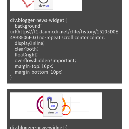
div.blogger-news-widget {
background:
url(https://t1.daumcdn.net/cfile/tistory/15105D0E
4AB8E06F03) no-repeat scroll center center;
display:inline;
clear:both;
float:right;
overflow:hidden !important;
margin-top: 10px;
margin-bottom: 10px;
}
div.blogger-news-widget {