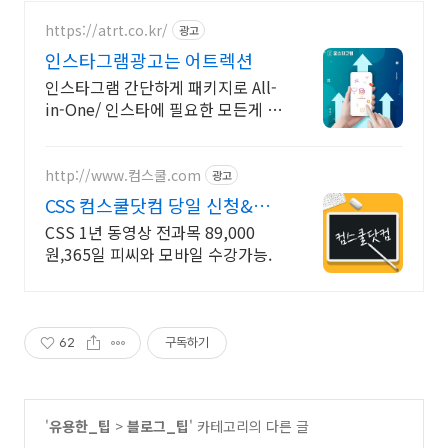
https://atrt.co.kr/
광고
인스타그램광고는 어트렉션
인스타그램 간단하게 패키지로 All-
in-One/ 인스타에 필요한 모든게 가
능한곳
http://www.컴스쿨.com
광고
CSS 컴스쿨닷컴 당일 신청&결
제시 기프티콘!
CSS 1년 동영상 전과목 89,000
원,365일 피씨와 모바일 수강가능.
62
구독하기
'
유용한_팁
>
블로그_팁
' 카테고리의 다른 글