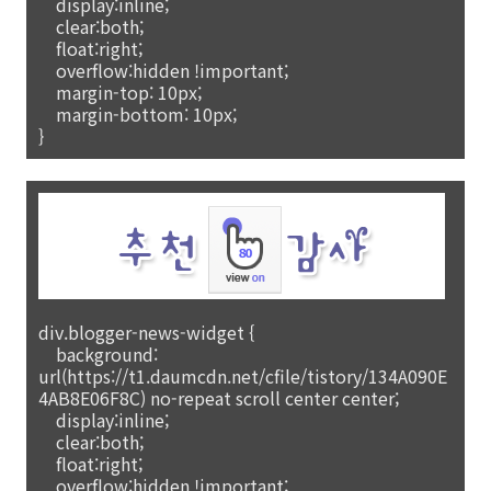
display:inline;
clear:both;
float:right;
overflow:hidden !important;
margin-top: 10px;
margin-bottom: 10px;
}
div.blogger-news-widget {
background:
url(https://t1.daumcdn.net/cfile/tistory/134A090E
4AB8E06F8C) no-repeat scroll center center;
display:inline;
clear:both;
float:right;
overflow:hidden !important;