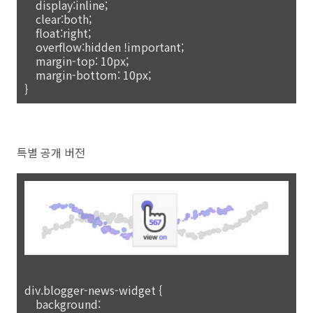
display:inline;
clear:both;
float:right;
overflow:hidden !important;
margin-top: 10px;
margin-bottom: 10px;
}
특별 공개 버전
div.blogger-news-widget {
background: