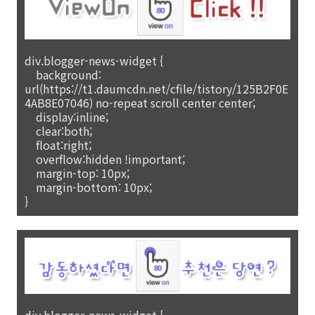
div.blogger-news-widget {
background:
url(https://t1.daumcdn.net/cfile/tistory/125B2F0E
4AB8E07046) no-repeat scroll center center;
display:inline;
clear:both;
float:right;
overflow:hidden !important;
margin-top: 10px;
margin-bottom: 10px;
}
div.blogger-news-widget {