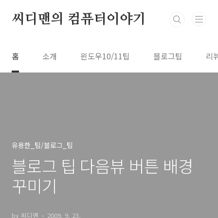
본문 바로가기
씨디맨의 컴퓨터이야기
홈
소개
윈도우10/11팁
블로그팁
리
유용한_팁/블로그_팁
블로그 팁 다음뷰 버튼 배경
꾸미기
by 씨디맨
2009. 9. 23.