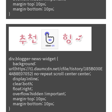
margin-top: 10px;
margin-bottom: 10px;
}
div.blogger-news-widget {
background:
url(https://t1.daumcdn.net/cfile/tistory/185B030E
4AB8E07052) no-repeat scroll center center;
display:inline;
clear:both;
float:right;
overflow:hidden !important;
margin-top: 10px;
margin-bottom: 10px;
}