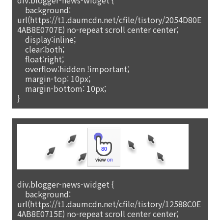
background:
url(https://t1.daumcdn.net/cfile/tistory/2054D80E
4AB8E0707E) no-repeat scroll center center;
display:inline;
clear:both;
float:right;
overflow:hidden !important;
margin-top: 10px;
margin-bottom: 10px;
}
div.blogger-news-widget {
background:
url(https://t1.daumcdn.net/cfile/tistory/12588C0E
4AB8E0715E) no-repeat scroll center center;