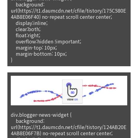
background:
url(https://t1.daumcdn.net/cfile/tistory/175C580E
4AB8E06F40) no-repeat scroll center center;
display:inline;
clear:both;
float:right;
overflow:hidden !important;
margin-top: 10px;
margin-bottom: 10px;
}
div.blogger-news-widget {
background:
url(https://t1.daumcdn.net/cfile/tistory/124AB20E
4AB8E06F7B) no-repeat scroll center center;