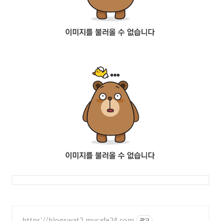
https://blogswat2.mycafe24.com
광고