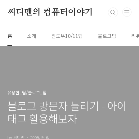
본문 바로가기
씨디맨의 컴퓨터이야기
홈
소개
윈도우10/11팁
블로그팁
리
유용한_팁/블로그_팁
블로그 방문자 늘리기 - 아이
태그 활용해보자
by 씨디맨
2009. 9. 6.