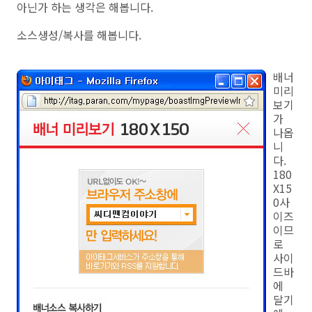
아닌가 하는 생각은 해봅니다.
소스생성/복사를 해봅니다.
배너
미리
보기
가
나옵
니
다.
180
X15
0사
이즈
이므
로
사이
드바
에
달기