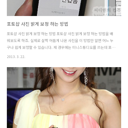
포토샵 사진 밝게 보정 하는 방법
포토샵 사진 밝게 보정 하는 방법 포토샵 사진 밝게 보정 하는 방법을 배
워보도록 하죠. 실제로 살짝 어둡게 나온 사진을 이 방법만 알면 어느 누
구나 쉽게 보정할 수 있습니다. 제 경우에는 미니스튜디오를 쓰는데 포토
샵 사진 밝게 보정하는 이 방법을 자주 씁니다. 물론 플래시 노출을 조절
2013. 3. 22.
해서 카메라 촬영에서 애초에 잘 찍는 방법도 있으나 이게 안될때도 있으
니까요. 포토샵으로 사진을 밝게 하는데 알아둬야할 단축키는 Ctrl + L
입니다. 이것만 알면 됩니다. 물론 반대로 너무 밝게 나온 사진을 좀 더 또
렷하게 보이면서 강조해야할 때에도 활용할 수 있습니다. 참고로 화이트
벨런스가 안맞게 나온 사진을 다시 재조정할때도 응용할 수 있습니다. 포
토샵은 만능이라고 하죠. 물론 이번에 알려드리는것은 간단한 팁이지만
고..