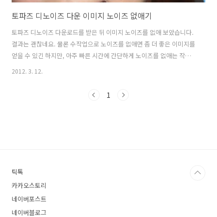
토파즈 디노이즈 다운 이미지 노이즈 없애기
토파즈 디노이즈 다운로드를 받은 뒤 이미지 노이즈를 없애 보았습니다.
결과는 괜찮네요. 물론 수작업으로 노이즈를 없애면 좀 더 좋은 이미지를
얻을 수 있긴 하지만, 아주 빠른 시간에 간단하게 노이즈를 없애는 작업
으로는 토파즈 디노이즈가 그만이군요. 제가 크랍바디 Dslr을 쓰고 있는
2012. 3. 12.
데 화소가 1800만이지만, 원본크랍으로 이미지를 보면 풀사이즈 센서에
서 촬영된 이미지처럼 부드러운 느낌은 좀 죽는데요. 이럴 때 토파즈 디
1
노이즈를 한번 적용해주면 상당히 괜찮은 이미지를 얻을 수 있습니다. 덤
으로 노이즈도 없어지지만 잡티도 사라져서 괜찮네요. 토파즈 디노이즈
를 설치 후 포토샵에 들어와보면 Filter 메뉴에 Topaz Labs > Topaz
Denoise 3... 가 보입니다. 실행 시킵니다. 왼쪽에는 디노이..
틱톡
카카오스토리
네이버포스트
네이버블로그