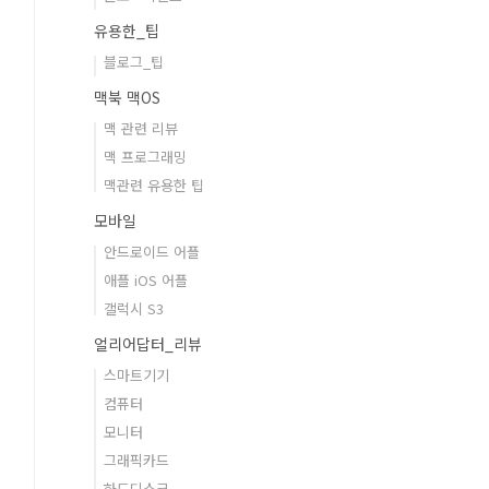
유용한_팁
블로그_팁
맥북 맥OS
맥 관련 리뷰
맥 프로그래밍
맥관련 유용한 팁
모바일
안드로이드 어플
애플 iOS 어플
갤럭시 S3
얼리어답터_리뷰
스마트기기
컴퓨터
모니터
그래픽카드
하드디스크