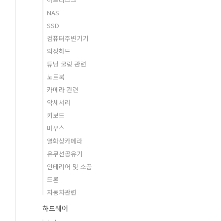
NAS
SSD
컴퓨터주변기기
외장하드
튜닝 쿨링 관련
노트북
카메라 관련
악세서리
키보드
마우스
열화상카메라
유무선공유기
인테리어 및 소품
드론
자동차관련
하드웨어