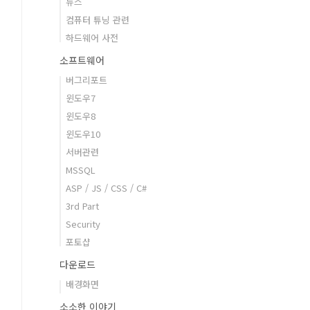
뉴스
컴퓨터 튜닝 관련
하드웨어 사전
소프트웨어
버그리포트
윈도우7
윈도우8
윈도우10
서버관련
MSSQL
ASP / JS / CSS / C#
3rd Part
Security
포토샵
다운로드
배경화면
소소한 이야기