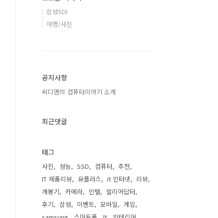
삼성SDI
여행/사진
공지사항
씨디맨의 컴퓨터이야기 소개
최근댓글
태그
사진
성능
SSD
컴퓨터
추천
IT 제품리뷰
유플러스
it 인터넷
리뷰
개봉기
카메라
인텔
얼리어답터
후기
삼성
이벤트
모바일
게임
samsung
스마트폰
It
인테리어