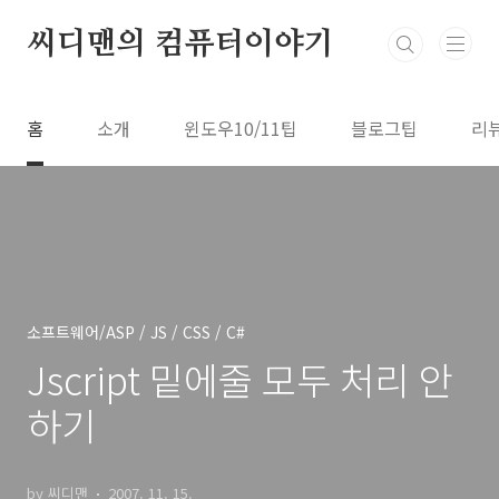
본문 바로가기
씨디맨의 컴퓨터이야기
홈
소개
윈도우10/11팁
블로그팁
리
소프트웨어/ASP / JS / CSS / C#
Jscript 밑에줄 모두 처리 안
하기
by 씨디맨
2007. 11. 15.