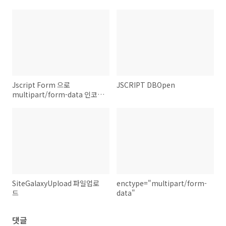
Jscript Form 으로
JSCRIPT DBOpen
multipart/form-data 인코딩
데이터 주고 받기
SiteGalaxyUpload 파일업로
enctype="multipart/form-
드
data"
댓글