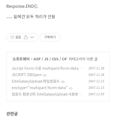
Response.END();
...... 밑에건 모두 처리가 안됨
공감
구독하기
'
소프트웨어
>
ASP / JS / CSS / C#
' 카테고리의 다른 글
Jscript Form 으로 multipart/form-data 인
2007.11.28
코딩 데이터 주고 받기
JSCRIPT DBOpen
2007.11.28
(2)
(0)
SiteGalaxyUpload 파일업로드
2007.11.15
(0)
enctype="multipart/form-data"
2007.11.15
(1)
업로드 컴포넌트 SiteGalaxyUpload 사용방법
2007.11.09
(1)
관련글