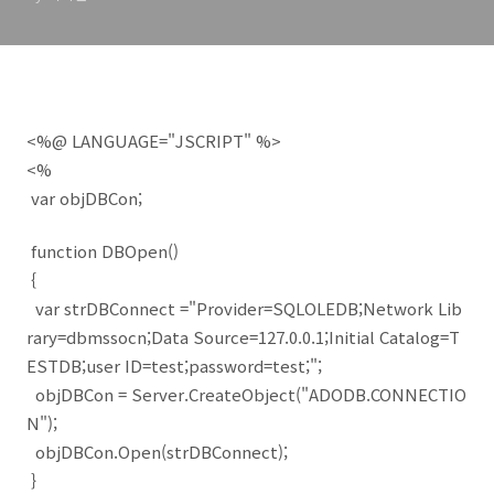
<%@ LANGUAGE="JSCRIPT" %>
<%
var objDBCon;
function DBOpen()
{
var strDBConnect ="Provider=SQLOLEDB;Network Lib
rary=dbmssocn;Data Source=127.0.0.1;Initial Catalog=T
ESTDB;user ID=test;password=test;";
objDBCon = Server.CreateObject("ADODB.CONNECTIO
N");
objDBCon.Open(strDBConnect);
}