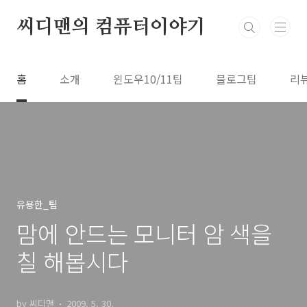
본문 바로가기
씨디맨의 컴퓨터이야기
홈
소개
윈도우10/11팁
블로그팁
리
유용한_팁
맘에 안드는 모니터 암 색을
칠 해봅시다
by 씨디맨
2009. 5. 30.