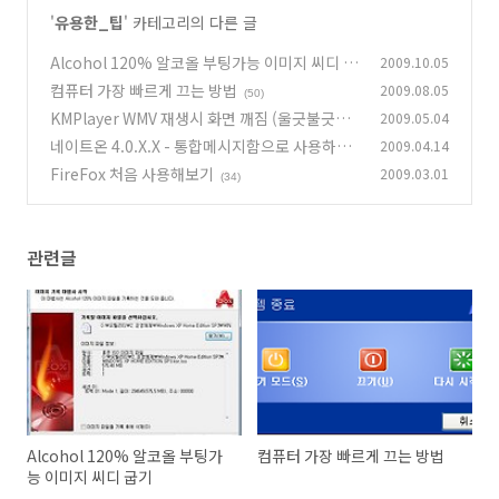
'
유용한_팁
' 카테고리의 다른 글
Alcohol 120% 알코올 부팅가능 이미지 씨디 굽
2009.10.05
기
컴퓨터 가장 빠르게 끄는 방법
2009.08.05
(25)
(50)
KMPlayer WMV 재생시 화면 깨짐 (울긋불긋재
2009.05.04
생)
네이트온 4.0.X.X - 통합메시지함으로 사용하기
2009.04.14
(33)
FireFox 처음 사용해보기
2009.03.01
(30)
(34)
관련글
Alcohol 120% 알코올 부팅가
컴퓨터 가장 빠르게 끄는 방법
능 이미지 씨디 굽기