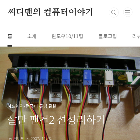
본문 바로가기
씨디맨의 컴퓨터이야기
홈
소개
윈도우10/11팁
블로그팁
리
하드웨어/컴퓨터 튜닝 관련
잘만 팬컨2 선정리하기
by 씨디맨
2007. 11. 8.