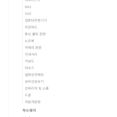
NAS
SSD
컴퓨터주변기기
외장하드
튜닝 쿨링 관련
노트북
카메라 관련
악세서리
키보드
마우스
열화상카메라
유무선공유기
인테리어 및 소품
드론
자동차관련
하드웨어