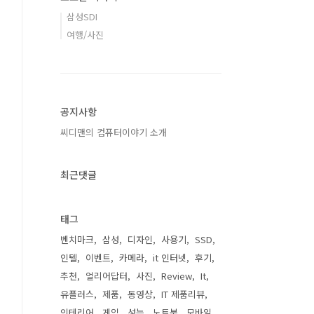
삼성SDI
여행/사진
공지사항
씨디맨의 컴퓨터이야기 소개
최근댓글
태그
벤치마크
삼성
디자인
사용기
SSD
인텔
이벤트
카메라
it 인터넷
후기
추천
얼리어답터
사진
Review
It
유플러스
제품
동영상
IT 제품리뷰
인테리어
게임
성능
노트북
모바일