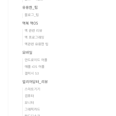
유용한_팁
블로그_팁
맥북 맥OS
맥 관련 리뷰
맥 프로그래밍
맥관련 유용한 팁
모바일
안드로이드 어플
애플 iOS 어플
갤럭시 S3
얼리어답터_리뷰
스마트기기
컴퓨터
모니터
그래픽카드
하드디스크