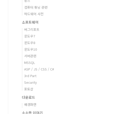
뉴스
컴퓨터 튜닝 관련
하드웨어 사전
소프트웨어
버그리포트
윈도우7
윈도우8
윈도우10
서버관련
MSSQL
ASP / JS / CSS / C#
3rd Part
Security
포토샵
다운로드
배경화면
소소한 이야기