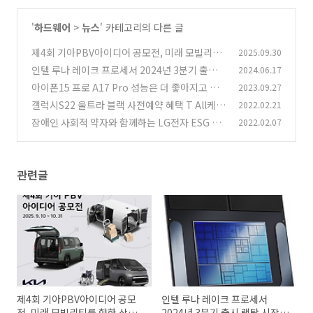
'
하드웨어
>
뉴스
' 카테고리의 다른 글
제4회 기아PBV아이디어 공모전, 미래 모빌리티
2025.09.30
를 향한 상상력을 펼쳐보세요
인텔 루나 레이크 프로세서 2024년 3분기 출시
2024.06.17
(2)
랩탑 시장 선도한다
아이폰15 프로 A17 Pro 성능은 더 좋아지고 카
2023.09.27
(4)
메라 USB-C까지
갤럭시S22 울트라 블랙 사전예약 혜택 T All케어
2022.02.21
(550)
플러스 휴대폰 파손 보험까지
장애인 사회적 약자와 함께하는 LG전자 ESG 기
2022.02.07
(285)
업에 대해서 알아보자
(3)
관련글
제4회 기아PBV아이디어 공모
인텔 루나 레이크 프로세서
전, 미래 모빌리티를 향한 상상
2024년 3분기 출시 랩탑 시장