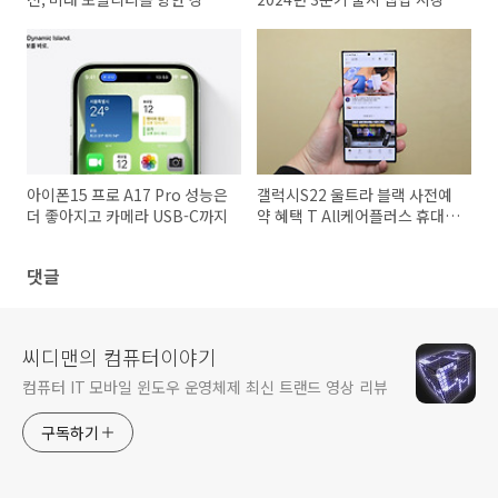
력을 펼쳐보세요
선도한다
아이폰15 프로 A17 Pro 성능은
갤럭시S22 울트라 블랙 사전예
더 좋아지고 카메라 USB-C까지
약 혜택 T All케어플러스 휴대폰
파손 보험까지
댓글
씨디맨의 컴퓨터이야기
컴퓨터 IT 모바일 윈도우 운영체제 최신 트랜드 영상 리뷰
구독하기