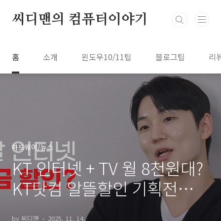
본문 바로가기
씨디맨의 컴퓨터이야기
홈
소개
윈도우10/11팁
블로그팁
리
하드웨어/뉴스
KT 인터넷 + TV 월 8천원대?
KT닷컴 알뜰할인 기획전으로
통신비 확 줄이기!
by 씨디맨
2025. 11. 14.