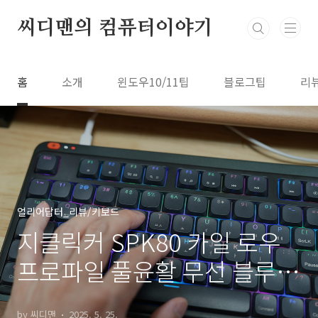
본문 바로가기
씨디맨의 컴퓨터이야기
홈
소개
윈도우10/11팁
블로그팁
리
얼리어답터_리뷰/키보드
지클릭커 SPK80 카일 로우
프로파일 풀윤활 무선 블루투
스 기계식 키보드
by 씨디맨
2025. 5. 25.