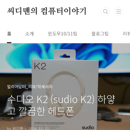
본문 바로가기
씨디맨의 컴퓨터이야기
홈
소개
윈도우10/11팁
블로그팁
리
얼리어답터_리뷰/악세서리
수디오 K2 (sudio K2) 하얗
고 깔끔한 헤드폰
by 씨디맨
2024. 11. 11.