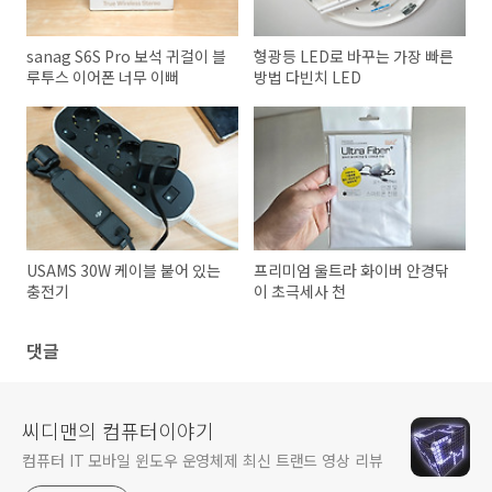
sanag S6S Pro 보석 귀걸이 블
형광등 LED로 바꾸는 가장 빠른
루투스 이어폰 너무 이뻐
방법 다빈치 LED
USAMS 30W 케이블 붙어 있는
프리미엄 울트라 화이버 안경닦
충전기
이 초극세사 천
댓글
씨디맨의 컴퓨터이야기
컴퓨터 IT 모바일 윈도우 운영체제 최신 트랜드 영상 리뷰