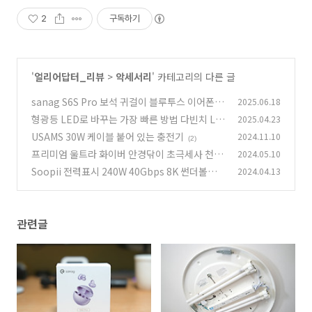
2
구독하기
'
얼리어답터_리뷰
>
악세서리
' 카테고리의 다른 글
sanag S6S Pro 보석 귀걸이 블루투스 이어폰
2025.06.18
너무 이뻐
형광등 LED로 바꾸는 가장 빠른 방법 다빈치 LE
2025.04.23
(294)
D
USAMS 30W 케이블 붙어 있는 충전기
2024.11.10
(3)
(2)
프리미엄 울트라 화이버 안경닦이 초극세사 천
2024.05.10
Soopii 전력표시 240W 40Gbps 8K 썬더볼트
2024.04.13
(2)
USB4 C to C 초고속 케이블 S42
(0)
관련글