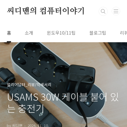
본문 바로가기
씨디맨의 컴퓨터이야기
홈
소개
윈도우10/11팁
블로그팁
리
얼리어답터_리뷰/악세서리
USAMS 30W 케이블 붙어 있
는 충전기
by 씨디맨
2024. 11. 10.