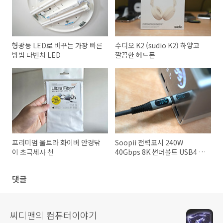
형광등 LED로 바꾸는 가장 빠른
수디오 K2 (sudio K2) 하얗고
방법 다빈치 LED
깔끔한 헤드폰
프리미엄 울트라 화이버 안경닦
Soopii 전력표시 240W
이 초극세사 천
40Gbps 8K 썬더볼트 USB4 C
to C 초고속 케이블 S42
댓글
씨디맨의 컴퓨터이야기