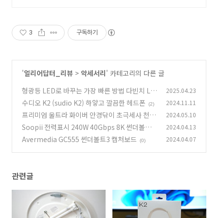
개발생산.
3
구독하기
'
얼리어답터_리뷰
>
악세서리
' 카테고리의 다른 글
형광등 LED로 바꾸는 가장 빠른 방법 다빈치 LE
2025.04.23
D
수디오 K2 (sudio K2) 하얗고 깔끔한 헤드폰
2024.11.11
(3)
(2)
프리미엄 울트라 화이버 안경닦이 초극세사 천
2024.05.10
Soopii 전력표시 240W 40Gbps 8K 썬더볼트
2024.04.13
(2)
USB4 C to C 초고속 케이블 S42
Avermedia GC555 썬더볼트3 캡처보드
2024.04.07
(0)
(0)
관련글