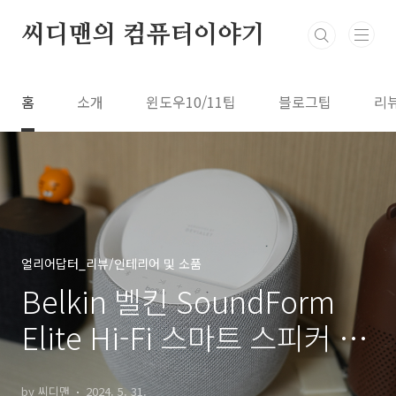
본문 바로가기
씨디맨의 컴퓨터이야기
홈
소개
윈도우10/11팁
블로그팁
리
얼리어답터_리뷰/인테리어 및 소품
Belkin 벨킨 SoundForm
Elite Hi-Fi 스마트 스피커 사
용기
by 씨디맨
2024. 5. 31.