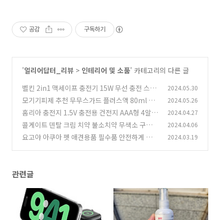
공감
구독하기
'
얼리어답터_리뷰
>
인테리어 및 소품
' 카테고리의 다른 글
벨킨 2in1 맥세이프 충전기 15W 무선 충전 스탠
2024.05.30
드 WIZ020bt
모기기피제 추천 무무스가드 플러스액 80ml 3개
2024.05.26
(2)
저렴하게 구매하기
홈리아 충전지 1.5V 충전용 건전지 AAA형 4알
2024.04.27
(2)
구매기
콜게이트 덴탈 크림 치약 불소치약 무색소 구매기
2024.04.06
(0)
요고야 아쿠아 펫 애견용품 필수품 안전하게 세균
2024.03.19
(1)
및 세척 하고 싶을 때
(1)
관련글