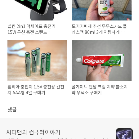
벨킨 2in1 맥세이프 충전기
모기기피제 추천 무무스가드 플
15W 무선 충전 스탠드
러스액 80ml 3개 저렴하게 구
WIZ020bt
매하기
홈리아 충전지 1.5V 충전용 건전
콜게이트 덴탈 크림 치약 불소치
지 AAA형 4알 구매기
약 무색소 구매기
댓글
씨디맨의 컴퓨터이야기