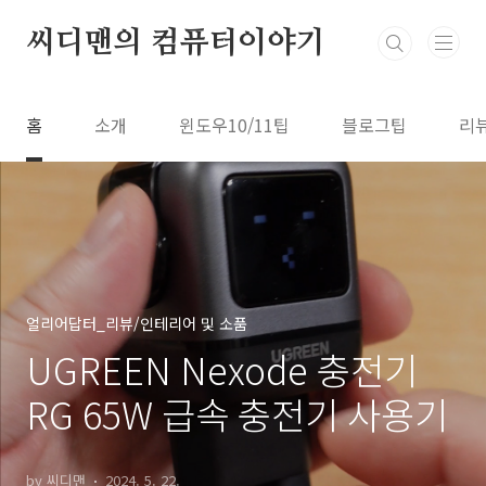
본문 바로가기
씨디맨의 컴퓨터이야기
홈
소개
윈도우10/11팁
블로그팁
리
얼리어답터_리뷰/인테리어 및 소품
UGREEN Nexode 충전기
RG 65W 급속 충전기 사용기
by 씨디맨
2024. 5. 22.