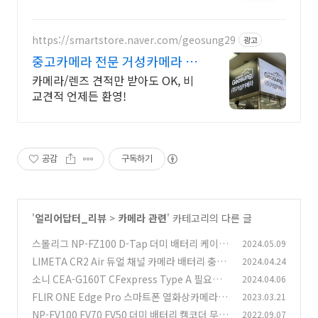
https://smartstore.naver.com/geosung29
광고
중고카메라 전문 거성카메라 재
구매율 높은 매장!
카메라/렌즈 견적만 받아도 OK, 비
교견적 언제든 환영!
공감
구독하기
'
얼리어답터_리뷰
>
카메라 관련
' 카테고리의 다른 글
스몰리그 NP-FZ100 D-Tap 더미 배터리 케이블
2024.05.09
4253
LIMETA CR2 Air 듀얼 채널 카메라 배터리 충전
2024.04.24
(0)
기
소니 CEA-G160T CFexpress Type A 필요한
2024.04.06
(0)
이유
FLIR ONE Edge Pro 스마트폰 열화상카메라 간
2023.03.21
(0)
단하게 연결해서 쓰자
NP-FV100 FV70 FV50 더미 배터리 캠코더 무한
2022.09.07
(0)