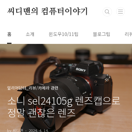
본문 바로가기
씨디맨의 컴퓨터이야기
홈
소개
윈도우10/11팁
블로그팁
리
얼리어답터_리뷰/카메라 관련
소니 sel24105g 렌즈캡으로
정말 괜찮은 렌즈
by 씨디맨
2024. 4. 14.