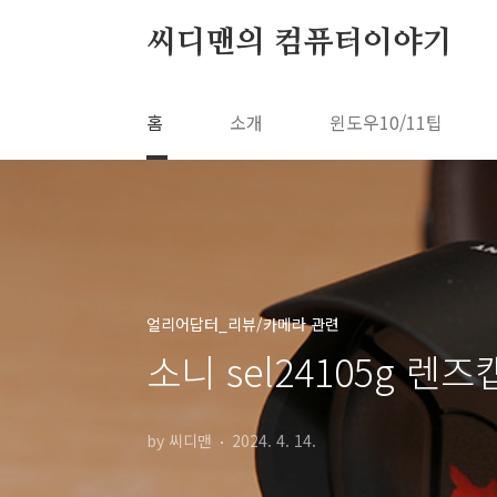
본문 바로가기
씨디맨의 컴퓨터이야기
홈
소개
윈도우10/11팁
얼리어답터_리뷰/카메라 관련
소니 sel24105g 
by 씨디맨
2024. 4. 14.