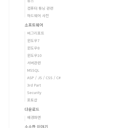
뉴스
컴퓨터 튜닝 관련
하드웨어 사전
소프트웨어
버그리포트
윈도우7
윈도우8
윈도우10
서버관련
MSSQL
ASP / JS / CSS / C#
3rd Part
Security
포토샵
다운로드
배경화면
소소한 이야기