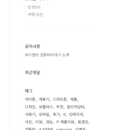
삼성SDI
여행/사진
공지사항
씨디맨의 컴퓨터이야기 소개
최근댓글
태그
아이폰
개봉기
스마트폰
제품
디자인
유플러스
추천
얼리어답터
사용기
모바일
후기
It
인테리어
사진
리뷰
성능
IT 제품리뷰
동영상
컴퓨터
it 인터넷
samsung
이벤트