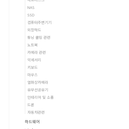
NAS
SSD
컴퓨터주변기기
외장하드
튜닝 쿨링 관련
노트북
카메라 관련
악세서리
키보드
마우스
열화상카메라
유무선공유기
인테리어 및 소품
드론
자동차관련
하드웨어