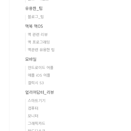
유용한_팁
블로그_팁
맥북 맥OS
맥 관련 리뷰
맥 프로그래밍
맥관련 유용한 팁
모바일
안드로이드 어플
애플 iOS 어플
갤럭시 S3
얼리어답터_리뷰
스마트기기
컴퓨터
모니터
그래픽카드
하드디스크