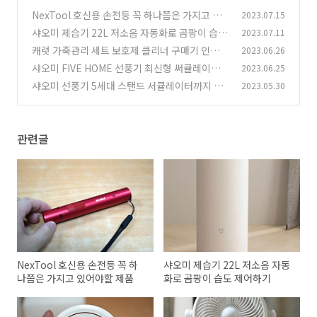
NexTool 호신용 손전등 꼭 하나쯤은 가지고 있
2023.07.15
어야할 제품
샤오미 제습기 22L 저소음 자동화로 곰팡이 습도
2023.07.11
(0)
제어하기
캐럿 가죽관리 세트 보호제 클리너 구매기 인조가
2023.06.26
(0)
죽 가죽 보호제
샤오미 FIVE HOME 선풍기 최신형 써큘레이터
2023.06.25
(0)
선풍기 사용기
샤오미 선풍기 5세대 스탠드 서큘레이터까지 사
2023.05.30
(1)
야하는 이유
(0)
관련글
NexTool 호신용 손전등 꼭 하
샤오미 제습기 22L 저소음 자동
나쯤은 가지고 있어야할 제품
화로 곰팡이 습도 제어하기