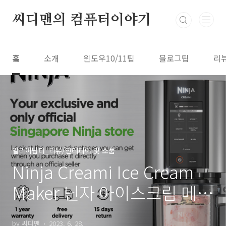
본문 바로가기
씨디맨의 컴퓨터이야기
홈
소개
윈도우10/11팁
블로그팁
리
얼리어답터_리뷰/인테리어 및 소품
Ninja Creami Ice Cream
Maker 닌자 아이스크림 메이
커
by 씨디맨
2023. 6. 28.