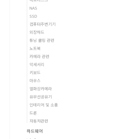
NAS
SSD
컴퓨터주변기기
외장하드
튜닝 쿨링 관련
노트북
카메라 관련
악세서리
키보드
마우스
열화상카메라
유무선공유기
인테리어 및 소품
드론
자동차관련
하드웨어