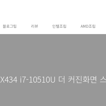
블로그팁
리뷰
인텔조립
AMD조립
UX434 i7-10510U 더 커진화