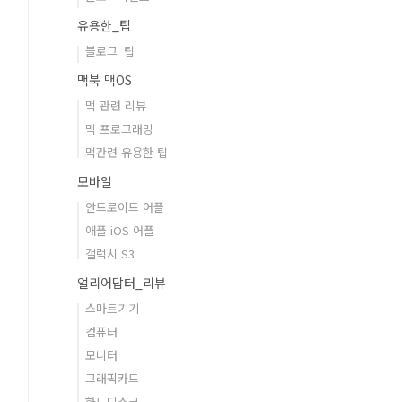
유용한_팁
블로그_팁
맥북 맥OS
맥 관련 리뷰
맥 프로그래밍
맥관련 유용한 팁
모바일
안드로이드 어플
애플 iOS 어플
갤럭시 S3
얼리어답터_리뷰
스마트기기
컴퓨터
모니터
그래픽카드
하드디스크