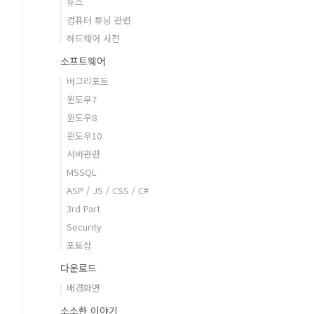
뉴스
컴퓨터 튜닝 관련
하드웨어 사전
소프트웨어
버그리포트
윈도우7
윈도우8
윈도우10
서버관련
MSSQL
ASP / JS / CSS / C#
3rd Part
Security
포토샵
다운로드
배경화면
소소한 이야기