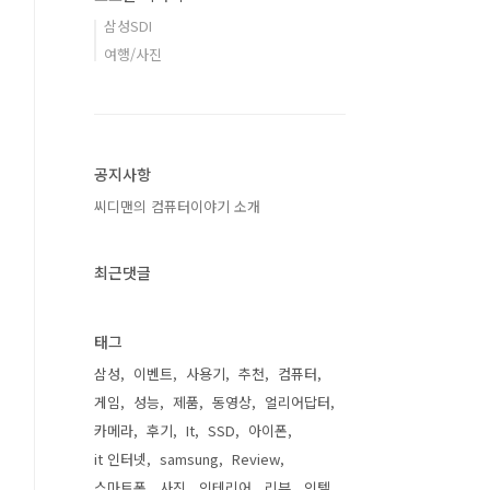
삼성SDI
여행/사진
공지사항
씨디맨의 컴퓨터이야기 소개
최근댓글
태그
삼성
이벤트
사용기
추천
컴퓨터
게임
성능
제품
동영상
얼리어답터
카메라
후기
It
SSD
아이폰
it 인터넷
samsung
Review
스마트폰
사진
인테리어
리뷰
인텔