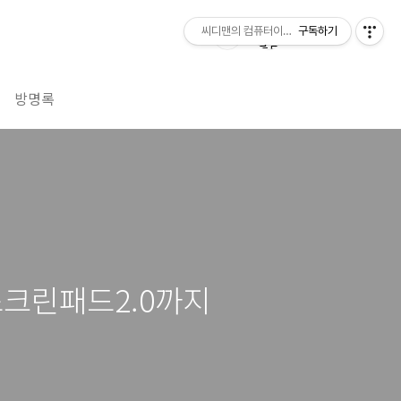
씨디맨의 컴퓨터이야기
구독하기
방명록
면 스크린패드2.0까지