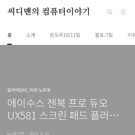
본문 바로가기
씨디맨의 컴퓨터이야기
홈
소개
윈도우10/11팁
블로그팁
리
얼리어답터_리뷰/노트북
에이수스 젠북 프로 듀오
UX581 스크린 패드 플러스
화면 2개인 노트북
by 씨디맨
2019. 9. 23.