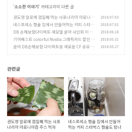
'
소소한 이야기
' 카테고리의 다른 글
권도영 알로에 껍질째 먹는 사포나리아 아로니아
2018.07.03
즙 주스 먹자
네스프레소 캡슐 집에서 만들어먹는 커피 스타벅
2018.07.01
(0)
스 캡슐도 탐나
DB 손해보험다이렉트 새모델 윤아 사인회 이벤
2018.06.18
(0)
트
기어베스트 colorful Nvidia 그래픽카드 할인 정
2018.05.31
(0)
보
윤아 DB손해보험 다이렉트쏭 새로운 CF 공유 이
2018.05.27
(0)
벤트
(0)
관련글
권도영 알로에 껍질째 먹는 사포
네스프레소 캡슐 집에서 만들어
나리아 아로니아즙 주스 먹자
먹는 커피 스타벅스 캡슐도 탐나