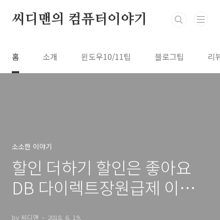
본문 바로가기
씨디맨의 컴퓨터이야기
홈
소개
윈도우10/11팁
블로그팁
리
소소한 이야기
할인 더하기 할인은 좋아요
DB 다이렉트장원급제 이벤
트
by 씨디맨
2018. 6. 19.