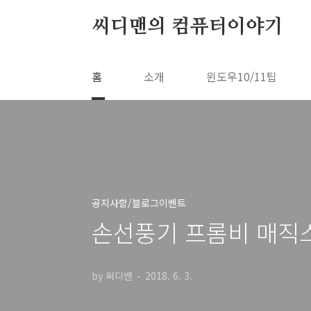
본문 바로가기
씨디맨의 컴퓨터이야기
홈
소개
윈도우10/11팁
공지사항/블로그이벤트
손선풍기 프롬비 매직
by 씨디맨
2018. 6. 3.