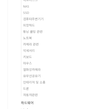
NAS
SSD
컴퓨터주변기기
외장하드
튜닝 쿨링 관련
노트북
카메라 관련
악세서리
키보드
마우스
열화상카메라
유무선공유기
인테리어 및 소품
드론
자동차관련
하드웨어