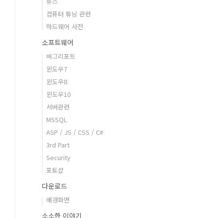
뉴스
컴퓨터 튜닝 관련
하드웨어 사전
소프트웨어
버그리포트
윈도우7
윈도우8
윈도우10
서버관련
MSSQL
ASP / JS / CSS / C#
3rd Part
Security
포토샵
다운로드
배경화면
소소한 이야기