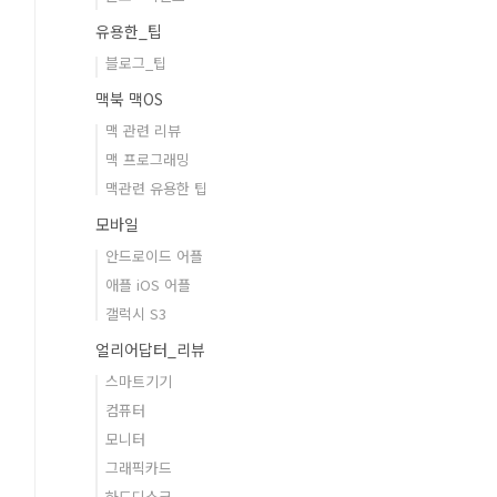
유용한_팁
블로그_팁
맥북 맥OS
맥 관련 리뷰
맥 프로그래밍
맥관련 유용한 팁
모바일
안드로이드 어플
애플 iOS 어플
갤럭시 S3
얼리어답터_리뷰
스마트기기
컴퓨터
모니터
그래픽카드
하드디스크