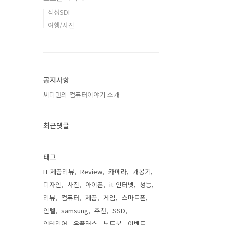
삼성SDI
여행/사진
공지사항
씨디맨의 컴퓨터이야기 소개
최근댓글
태그
IT 제품리뷰
Review
카메라
개봉기
디자인
사진
아이폰
it 인터넷
성능
리뷰
컴퓨터
제품
게임
스마트폰
인텔
samsung
추천
SSD
인테리어
유플러스
노트북
이벤트