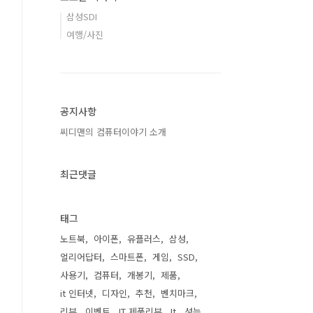
삼성SDI
여행/사진
공지사항
씨디맨의 컴퓨터이야기 소개
최근댓글
태그
노트북
아이폰
유플러스
삼성
얼리어답터
스마트폰
게임
SSD
사용기
컴퓨터
개봉기
제품
it 인터넷
디자인
추천
벤치마크
리뷰
이벤트
IT 제품리뷰
It
성능