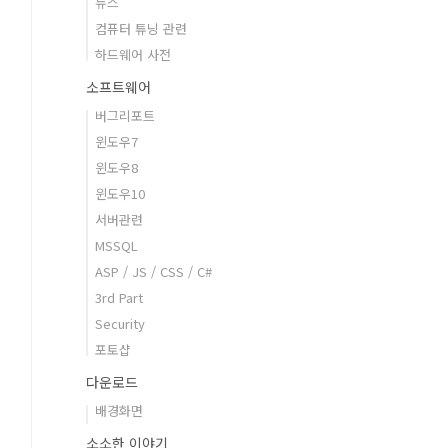
뉴스
컴퓨터 튜닝 관련
하드웨어 사전
소프트웨어
버그리포트
윈도우7
윈도우8
윈도우10
서버관련
MSSQL
ASP / JS / CSS / C#
3rd Part
Security
포토샵
다운로드
배경화면
소소한 이야기