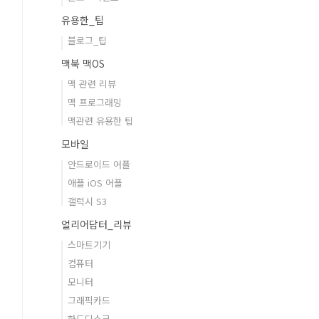
유용한_팁
블로그_팁
맥북 맥OS
맥 관련 리뷰
맥 프로그래밍
맥관련 유용한 팁
모바일
안드로이드 어플
애플 iOS 어플
갤럭시 S3
얼리어답터_리뷰
스마트기기
컴퓨터
모니터
그래픽카드
하드디스크