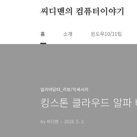
본문 바로가기
씨디맨의 컴퓨터이야기
홈
소개
윈도우10/11팁
얼리어답터_리뷰/악세서리
킹스톤 클라우드 알파
by 씨디맨
2018. 5. 3.