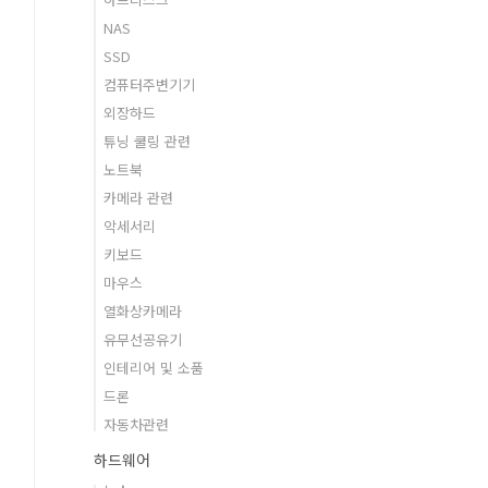
NAS
SSD
컴퓨터주변기기
외장하드
튜닝 쿨링 관련
노트북
카메라 관련
악세서리
키보드
마우스
열화상카메라
유무선공유기
인테리어 및 소품
드론
자동차관련
하드웨어