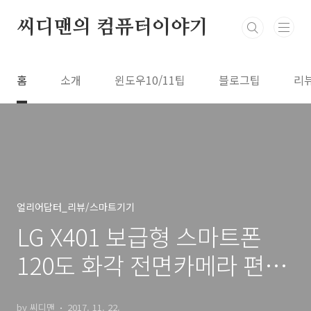
본문 바로가기
씨디맨의 컴퓨터이야기
홈
소개
윈도우10/11팁
블로그팁
리
얼리어답터_리뷰/스마트기기
LG X401 보급형 스마트폰
120도 화각 전면카메라 편안
한 그립감
by 씨디맨
2017. 11. 22.