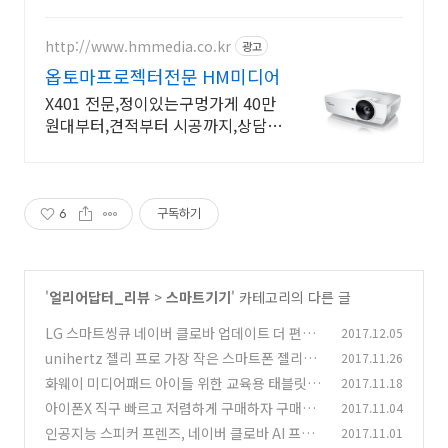
http://www.hmmedia.co.kr
광고
옵토마프로젝터전문 HM미디어
X401 전문,정이있는구멍가게 40만
원대부터,견적부터 시공까지,상담환
영
6
구독하기
'
얼리어답터_리뷰
>
스마트기기
' 카테고리의 다른 글
LG 스마트씽큐 네이버 클로바 업데이트 더 편리
2017.12.05
해진 기능
unihertz 젤리 프로 가장 작은 스마트폰 젤리프
2017.11.26
(2)
로 사용기
화웨이 미디어패드 아이들 위한 교육용 태블릿 키
2017.11.18
(12)
즈탭
아이폰X 직구 빠르고 저렴하게 구매하자 구매기
2017.11.04
(0)
인공지능 스피커 프렌즈, 네이버 클로바 AI 프렌
2017.11.01
(1)