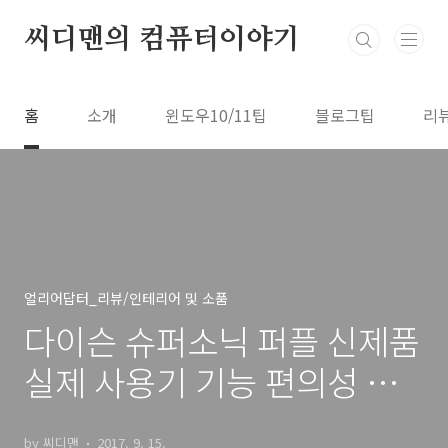
본문 바로가기
씨디맨의 컴퓨터이야기
홈
소개
윈도우10/11팁
블로그팁
리
얼리어답터_리뷰/인테리어 및 소품
다이슨 슈퍼소닉 퍼플 신제품
실제 사용기 기능 편의성 너
무 좋아
by 씨디맨
2017. 9. 15.