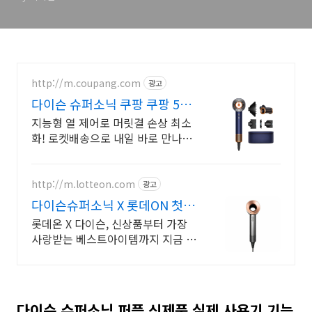
http://m.coupang.com
광고
다이슨 슈퍼소닉 쿠팡 쿠팡 5년
무상보증
지능형 열 제어로 머릿결 손상 최소
화! 로켓배송으로 내일 바로 만나요.
초고속 건조로 바쁜 아침 시간 단축!
와우회원 무료배송, 30일 안심 반품.
http://m.lotteon.com
광고
다이슨슈퍼소닉 X 롯데ON 첫구
매 최대 5천원 혜택!
롯데온 X 다이슨, 신상품부터 가장
사랑받는 베스트아이템까지 지금 만
나보세요!
다이슨 슈퍼소닉 퍼플 신제품 실제 사용기 기능