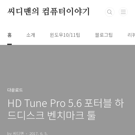
본문 바로가기
씨디맨의 컴퓨터이야기
홈
소개
윈도우10/11팁
블로그팁
리
다운로드
HD Tune Pro 5.6 포터블 하
드디스크 벤치마크 툴
by 씨디맨
2017. 6. 5.