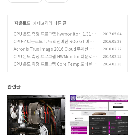
'
다운로드
' 카테고리의 다른 글
CPU 온도 측정 프로그램 hwmonitor_1.31 다
2017.05.04
운로드
CPU-Z 다운로드 1.76 최신버전 ROG G1 버전
2016.05.28
(1)
Acronis True Image 2016 Cloud 무제한 백업
2016.02.22
(0)
동기화
CPU 온도 측정 프로그램 HWMonitor 다운로드
2014.02.15
(12)
CPU 온도 측정 프로그램 Core Temp 포터블 버
2014.01.30
(3)
전
(7)
관련글