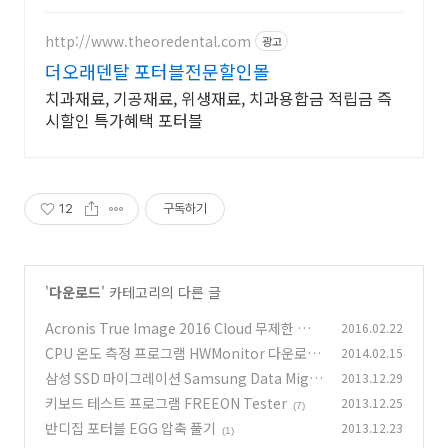
http://www.theoredental.com
광고
더오래덴탈 포터블전문할인몰
치과재료, 기공재료, 위생재료, 치과용합금 적립금 즉
시할인 특가혜택 포터블
12
구독하기
'
다운로드
' 카테고리의 다른 글
Acronis True Image 2016 Cloud 무제한 백업
2016.02.22
동기화
CPU 온도 측정 프로그램 HWMonitor 다운로드
2014.02.15
(12)
삼성 SSD 마이그레이션 Samsung Data Migra
2013.12.29
(3)
tion 다운로드
키보드 테스트 프로그램 FREEON Tester
2013.12.25
(50)
(7)
반디집 포터블 EGG 압축 풀기
2013.12.23
(1)