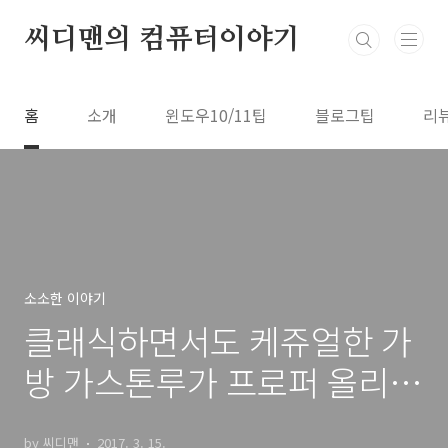
본문 바로가기
씨디맨의 컴퓨터이야기
홈
소개
윈도우10/11팁
블로그팁
리
소소한 이야기
클래식하면서도 케쥬얼한 가
방 가스톤루가 프로퍼 올리브
& 블랙
by 씨디맨
2017. 3. 15.