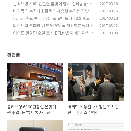
올리브영 6000원할인 봄맞이 행사 컬러팝뷰티톡
2017.03.18
사은품
바리락스 누진다초점렌즈 차승원 누진렌즈 반하
2017.03.16
(4)
다
LG G6 주요 특징 TVCF로 알아보자 18:9 세로 영
2017.03.14
(2)
화제 소식
티스토리 초대장 배포 569장 꼭 필요한분들에게
2017.03.12
(1)
나눠드립니다
여의도 켄싱턴 호텔 조식 EFL라운지 해피아워 후
2017.03.08
(1125)
기
(0)
관련글
올리브영 6000원할인 봄맞이
바리락스 누진다초점렌즈 차승
행사 컬러팝뷰티톡 사은품
원 누진렌즈 반하다