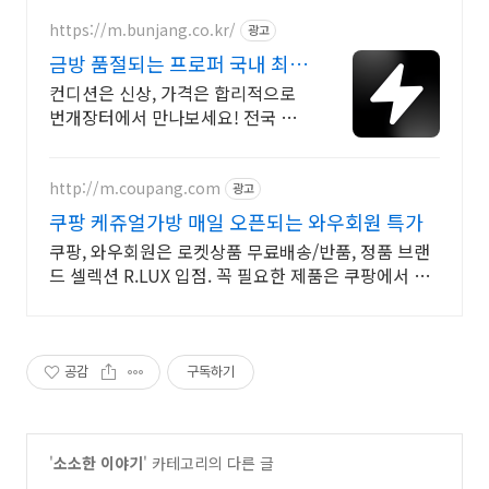
https://m.bunjang.co.kr/
광고
금방 품절되는 프로퍼 국내 최대
브랜드 중고거래
컨디션은 신상, 가격은 합리적으로
번개장터에서 만나보세요! 전국 각
지에서 올라오는 전국구 최다 상품
매일 10만 개 이상의 신규 상품 업로
드
http://m.coupang.com
광고
쿠팡 케쥬얼가방 매일 오픈되는 와우회원 특가
쿠팡, 와우회원은 로켓상품 무료배송/반품, 정품 브랜
드 셀렉션 R.LUX 입점. 꼭 필요한 제품은 쿠팡에서 더
저렴하게, 로켓배송으로 더 빠르게!
공감
구독하기
'
소소한 이야기
' 카테고리의 다른 글