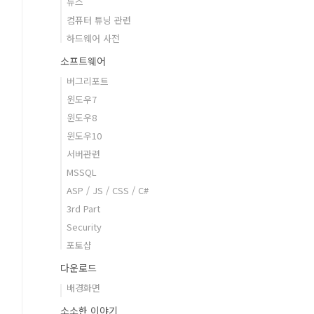
뉴스
컴퓨터 튜닝 관련
하드웨어 사전
소프트웨어
버그리포트
윈도우7
윈도우8
윈도우10
서버관련
MSSQL
ASP / JS / CSS / C#
3rd Part
Security
포토샵
다운로드
배경화면
소소한 이야기