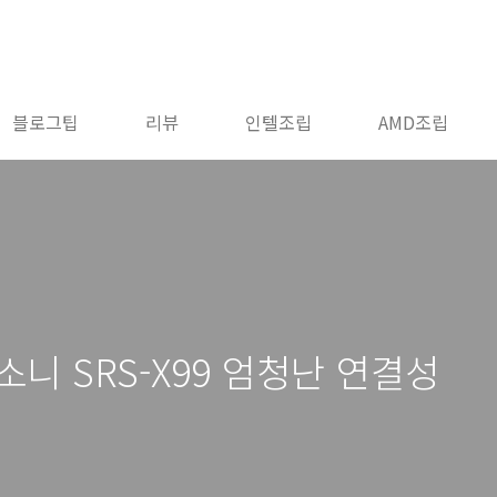
블로그팁
리뷰
인텔조립
AMD조립
니 SRS-X99 엄청난 연결성