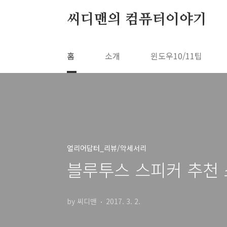
본문 바로가기
씨디맨의 컴퓨터이야기
홈
소개
윈도우10/11팁
얼리어답터_리뷰/악세서리
블루투스 스피커 추천 소
by 씨디맨
2017. 3. 2.