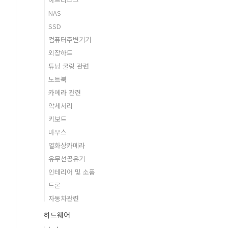
NAS
SSD
컴퓨터주변기기
외장하드
튜닝 쿨링 관련
노트북
카메라 관련
악세서리
키보드
마우스
열화상카메라
유무선공유기
인테리어 및 소품
드론
자동차관련
하드웨어