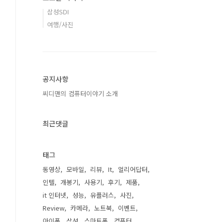
삼성SDI
여행/사진
공지사항
씨디맨의 컴퓨터이야기 소개
최근댓글
태그
동영상
모바일
리뷰
It
얼리어답터
인텔
개봉기
사용기
후기
제품
it 인터넷
성능
유플러스
사진
Review
카메라
노트북
이벤트
아이폰
삼성
스마트폰
컴퓨터