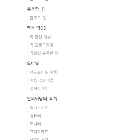
유용한_팁
블로그_팁
맥북 맥OS
맥 관련 리뷰
맥 프로그래밍
맥관련 유용한 팁
모바일
안드로이드 어플
애플 iOS 어플
갤럭시 S3
얼리어답터_리뷰
스마트기기
컴퓨터
모니터
그래픽카드
하드디스크