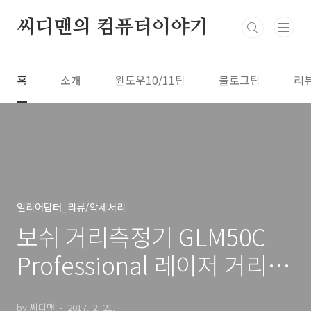
본문 바로가기
씨디맨의 컴퓨터이야기
홈
소개
윈도우10/11팁
블로그팁
리
얼리어답터_리뷰/악세서리
보쉬 거리측정기 GLM50C
Professional 레이저 거리 측
정기
by 씨디맨
2017. 2. 21.