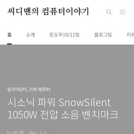
본문 바로가기
씨디맨의 컴퓨터이야기
홈
소개
윈도우10/11팁
블로그팁
리
얼리어답터_리뷰/컴퓨터
시소닉 파워 SnowSilent
1050W 전압 소음 벤치마크
by 씨디맨
2017. 2. 5.