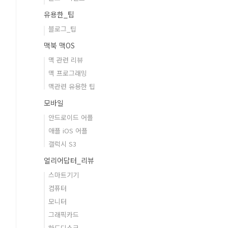
유용한_팁
블로그_팁
맥북 맥OS
맥 관련 리뷰
맥 프로그래밍
맥관련 유용한 팁
모바일
안드로이드 어플
애플 iOS 어플
갤럭시 S3
얼리어답터_리뷰
스마트기기
컴퓨터
모니터
그래픽카드
하드디스크