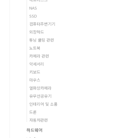
NAS
SSD
컴퓨터주변기기
외장하드
튜닝 쿨링 관련
노트북
카메라 관련
악세서리
키보드
마우스
열화상카메라
유무선공유기
인테리어 및 소품
드론
자동차관련
하드웨어