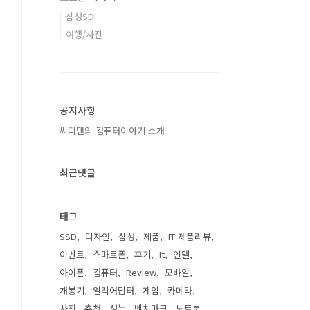
삼성SDI
여행/사진
공지사항
씨디맨의 컴퓨터이야기 소개
최근댓글
태그
SSD
디자인
삼성
제품
IT 제품리뷰
이벤트
스마트폰
후기
It
인텔
아이폰
컴퓨터
Review
모바일
개봉기
얼리어답터
게임
카메라
사진
추천
성능
벤치마크
노트북