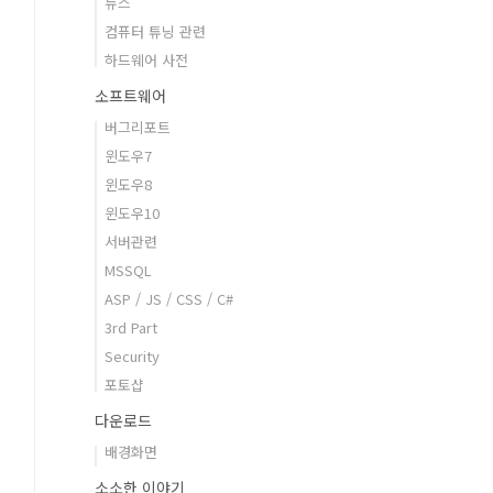
뉴스
컴퓨터 튜닝 관련
하드웨어 사전
소프트웨어
버그리포트
윈도우7
윈도우8
윈도우10
서버관련
MSSQL
ASP / JS / CSS / C#
3rd Part
Security
포토샵
다운로드
배경화면
소소한 이야기