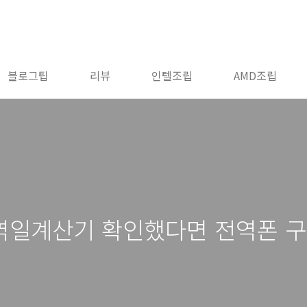
블로그팁
리뷰
인텔조립
AMD조립
역일계산기 확인했다면 전역폰 구