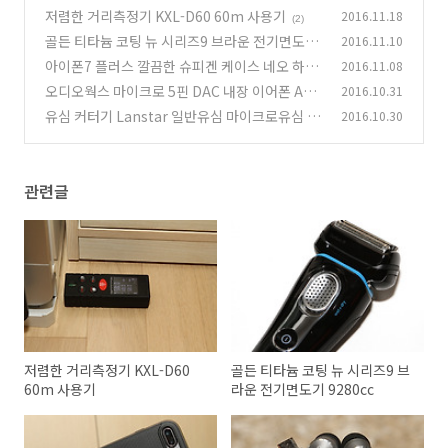
저렴한 거리측정기 KXL-D60 60m 사용기
2016.11.18
(2)
골든 티타늄 코팅 뉴 시리즈9 브라운 전기면도기
2016.11.10
9280cc
아이폰7 플러스 깔끔한 슈피겐 케이스 네오 하이
2016.11.08
(1)
브리드
오디오웍스 마이크로 5핀 DAC 내장 이어폰 AW-
2016.10.31
(1)
M100
유심 커터기 Lanstar 일반유심 마이크로유심 나
2016.10.30
(2)
노 유심 만들기
(3)
관련글
저렴한 거리측정기 KXL-D60
골든 티타늄 코팅 뉴 시리즈9 브
60m 사용기
라운 전기면도기 9280cc