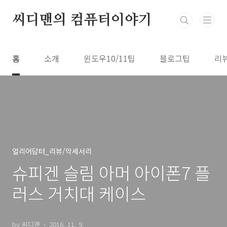
본문 바로가기
씨디맨의 컴퓨터이야기
홈
소개
윈도우10/11팁
블로그팁
리
얼리어답터_리뷰/악세서리
슈피겐 슬림 아머 아이폰7 플
러스 거치대 케이스
by 씨디맨
2016. 11. 9.