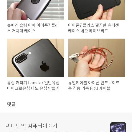
슈피겐 슬림 아머 아이폰7 플러
아이폰7 플러스 깔끔한 슈피겐
스 거치대 케이스
케이스 네오 하이브리드
유심 커터기 Lanstar 일반유심
듀얼케이블 아이폰 안드로이드
마이크로유심 나노 유심 만들기
용 겸용 리움 FitU 케이블
댓글
씨디맨의 컴퓨터이야기