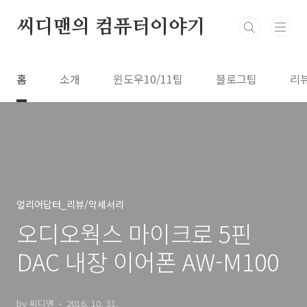
본문 바로가기
씨디맨의 컴퓨터이야기
홈
소개
윈도우10/11팁
블로그팁
리
얼리어답터_리뷰/악세서리
오디오웍스 마이크로 5핀
DAC 내장 이어폰 AW-M100
by 씨디맨
2016. 10. 31.