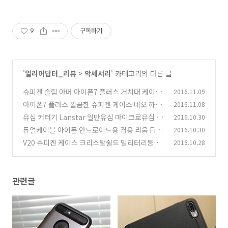
9
구독하기
'
얼리어답터_리뷰
>
악세서리
' 카테고리의 다른 글
슈피겐 슬림 아머 아이폰7 플러스 거치대 케이스
2016.11.09
아이폰7 플러스 깔끔한 슈피겐 케이스 네오 하이
2016.11.08
(2)
브리드
유심 커터기 Lanstar 일반유심 마이크로유심 나
2016.10.30
(1)
노 유심 만들기
듀얼케이블 아이폰 안드로이드용 겸용 리움 FitU
2016.10.30
(3)
케이블
V20 슈피겐 케이스 크리스탈쉴드 밀리터리등급
2016.10.28
(2)
(2)
관련글