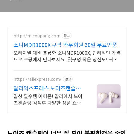
http://m.coupang.com
광고
소니MDR1000X 쿠팡 와우회원 30일 무료반품
오리지널 대비 훌륭한 소니MDR1000X, 합리적인 가격
으로 쿠팡에서 만나보세요. 귓구멍 작은 당신도! 귀에
꼭 맞는 이어팁으로 편안하게 사용해보세요.
https://aliexpress.com/
광고
알리익스프레스 노이즈캔슬링
필수템 이어폰 알리에서 쇼핑
일상 필수템 이어폰! 알리에서 노이
즈캔슬링 검색후 다양한 상품 쇼핑
해보세요
노이즈 캔슬링이 너무 잘 되어 불편한것을 줄인