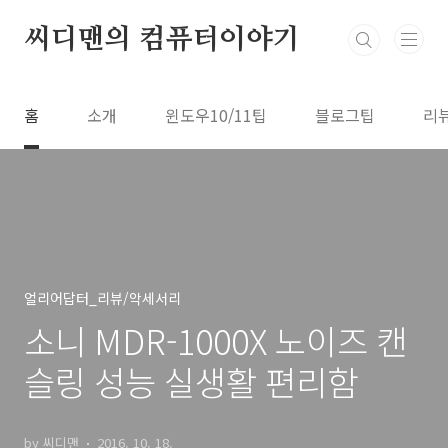
본문 바로가기
씨디맨의 컴퓨터이야기
홈
소개
윈도우10/11팁
블로그팁
리
얼리어답터_리뷰/악세서리
소니 MDR-1000X 노이즈 캔
슬링 성능 실생활 편리함
by 씨디맨
2016. 10. 18.