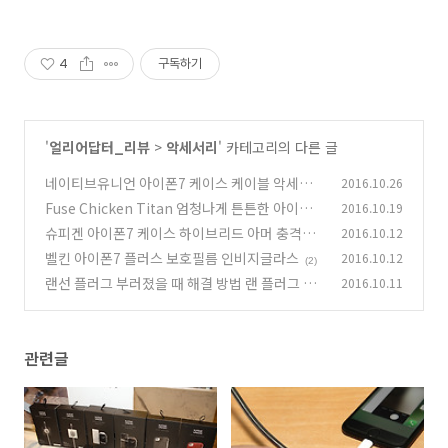
4
구독하기
'
얼리어답터_리뷰
>
악세서리
' 카테고리의 다른 글
네이티브유니언 아이폰7 케이스 케이블 악세서
2016.10.26
리 살펴보기
Fuse Chicken Titan 엄청나게 튼튼한 아이폰
2016.10.19
(2)
케이블
슈피겐 아이폰7 케이스 하이브리드 아머 충격보
2016.10.12
(4)
호
벨킨 아이폰7 플러스 보호필름 인비지글라스
2016.10.12
(0)
(2)
랜선 플러그 부러졌을 때 해결 방법 랜 플러그 SO
2016.10.11
S
(7)
관련글